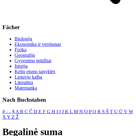
Fächer
Biologija
Ekonomika ir verslumas
Fizika
Geografija
Gyvenimo įgūdžiai
Istorija
Kelių eismo taisyklės
Lietuvių kalba
Literatūra
Matematika
Nach Buchstaben
#
‐
„
$
A
B
C
Č
D
E
F
G
H
I
Į
J
K
L
M
N
O
P
Q
R
S
Š
T
U
Ū
V
W
X
Y
Z
Ž
Begalinė suma