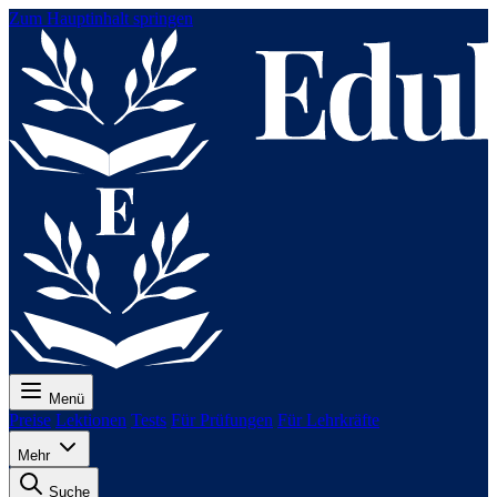
Zum Hauptinhalt springen
Menü
Preise
Lektionen
Tests
Für Prüfungen
Für Lehrkräfte
Mehr
Suche