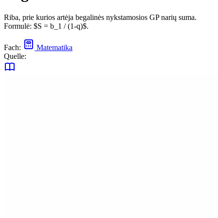
Riba, prie kurios artėja begalinės nykstamosios GP narių suma.
Formulė: $S = b_1 / (1-q)$.
Fach:
Matematika
Quelle: