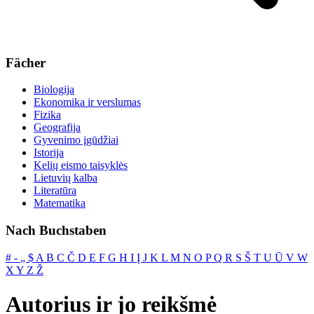
Fächer
Biologija
Ekonomika ir verslumas
Fizika
Geografija
Gyvenimo įgūdžiai
Istorija
Kelių eismo taisyklės
Lietuvių kalba
Literatūra
Matematika
Nach Buchstaben
#
‐
„
$
A
B
C
Č
D
E
F
G
H
I
Į
J
K
L
M
N
O
P
Q
R
S
Š
T
U
Ū
V
W
X
Y
Z
Ž
Autorius ir jo reikšmė