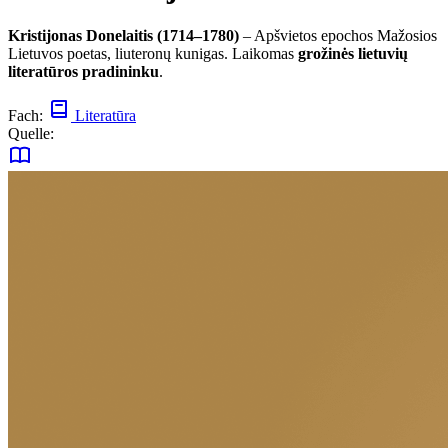
Kristijonas Donelaitis (1714–1780)
– Apšvietos epochos Mažosios
Lietuvos poetas, liuteronų kunigas. Laikomas
grožinės lietuvių
literatūros pradininku
.
Fach:
Literatūra
Quelle: