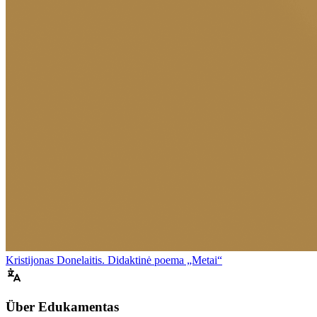
Kristijonas Donelaitis. Didaktinė poema „Metai“
Über Edukamentas