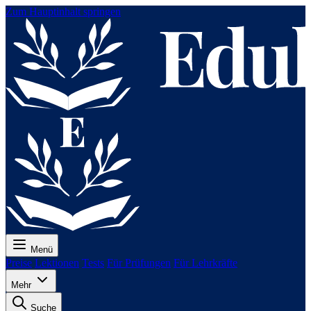
Zum Hauptinhalt springen
Menü
Preise
Lektionen
Tests
Für Prüfungen
Für Lehrkräfte
Mehr
Suche