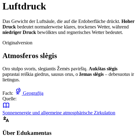
Luftdruck
Das Gewicht der Luftsäule, die auf die Erdoberfläche drückt.
Hoher
Druck
bedeutet normalerweise klares, trockenes Wetter, während
niedriger Druck
bewölktes und regnerisches Wetter bedeutet.
Originalversion
Atmosferos slėgis
Oro stulpo svoris, slegiantis Žemės paviršių.
Aukštas slėgis
paprastai reiškia giedrus, sausus orus, o
žemas slėgis
– debesuotus ir
lietingus.
Fach:
Geografija
Quelle:
Sonnenenergie und allgemeine atmosphärische Zirkulation
Über Edukamentas