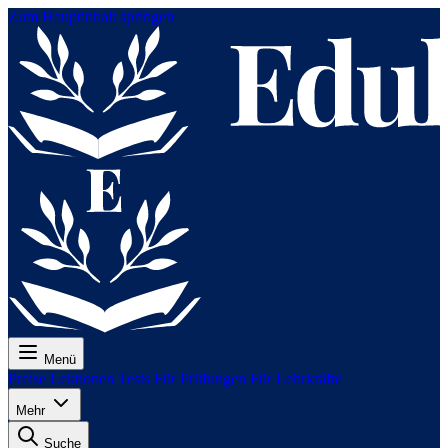
Zum Hauptinhalt springen
Menü
Preise
Lektionen
Tests
Für Prüfungen
Für Lehrkräfte
Mehr
Suche