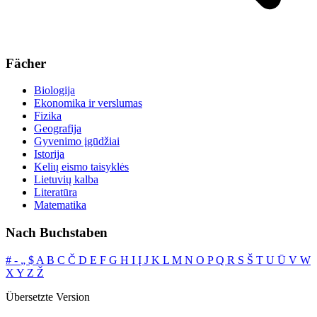
Fächer
Biologija
Ekonomika ir verslumas
Fizika
Geografija
Gyvenimo įgūdžiai
Istorija
Kelių eismo taisyklės
Lietuvių kalba
Literatūra
Matematika
Nach Buchstaben
#
‐
„
$
A
B
C
Č
D
E
F
G
H
I
Į
J
K
L
M
N
O
P
Q
R
S
Š
T
U
Ū
V
W
X
Y
Z
Ž
Übersetzte Version