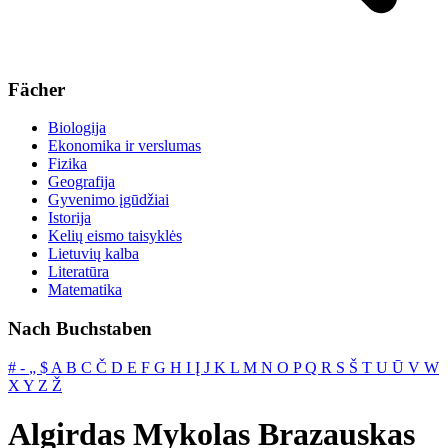
Fächer
Biologija
Ekonomika ir verslumas
Fizika
Geografija
Gyvenimo įgūdžiai
Istorija
Kelių eismo taisyklės
Lietuvių kalba
Literatūra
Matematika
Nach Buchstaben
#
‐
„
$
A
B
C
Č
D
E
F
G
H
I
Į
J
K
L
M
N
O
P
Q
R
S
Š
T
U
Ū
V
W
X
Y
Z
Ž
Algirdas Mykolas Brazauskas