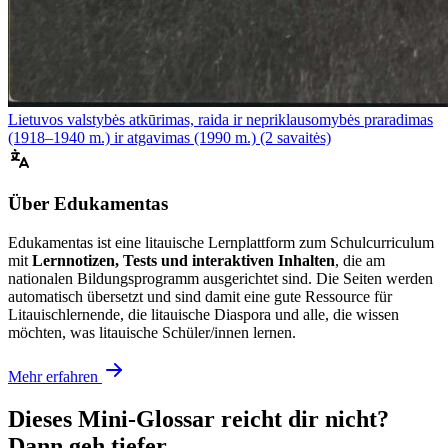
Lietuvos valstybės atkūrimas, raida ir nepriklausomybės praradimas
(1918–1940 m.) ir atgavimas (1990 m.) (2 savaitės)
Über Edukamentas
Edukamentas ist eine litauische Lernplattform zum Schulcurriculum
mit
Lernnotizen, Tests und interaktiven Inhalten
, die am
nationalen Bildungsprogramm ausgerichtet sind. Die Seiten werden
automatisch übersetzt und sind damit eine gute Ressource für
Litauischlernende, die litauische Diaspora und alle, die wissen
möchten, was litauische Schüler/innen lernen.
Mehr erfahren
Dieses Mini-Glossar reicht dir nicht?
Dann geh tiefer.