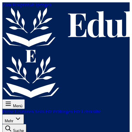
Zum Hauptinhalt springen
Menü
Preise
Lektionen
Tests
Für Prüfungen
Für Lehrkräfte
Mehr
Suche