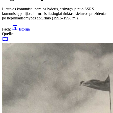
Lietuvos komunistų partijos lyderis, atskyręs ją nuo SSRS
komunistų partijos. Pirmasis tiesiogiai rinktas Lietuvos prezidentas
po nepriklausomybės atkūrimo (1993–1998 m.).
Fach:
Istorija
Quelle: