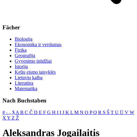
Fächer
Biologija
Ekonomika ir verslumas
Fizika
Geografija
Gyvenimo įgūdžiai
Istorija
Kelių eismo taisyklės
Lietuvių kalba
Literatūra
Matematika
Nach Buchstaben
#
‐
„
$
A
B
C
Č
D
E
F
G
H
I
Į
J
K
L
M
N
O
P
Q
R
S
Š
T
U
Ū
V
W
X
Y
Z
Ž
Aleksandras Jogailaitis