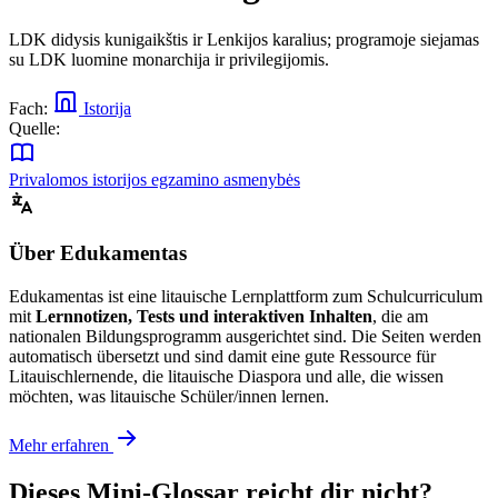
LDK didysis kunigaikštis ir Lenkijos karalius; programoje siejamas
su LDK luomine monarchija ir privilegijomis.
Fach:
Istorija
Quelle:
Privalomos istorijos egzamino asmenybės
Über Edukamentas
Edukamentas ist eine litauische Lernplattform zum Schulcurriculum
mit
Lernnotizen, Tests und interaktiven Inhalten
, die am
nationalen Bildungsprogramm ausgerichtet sind. Die Seiten werden
automatisch übersetzt und sind damit eine gute Ressource für
Litauischlernende, die litauische Diaspora und alle, die wissen
möchten, was litauische Schüler/innen lernen.
Mehr erfahren
Dieses Mini-Glossar reicht dir nicht?