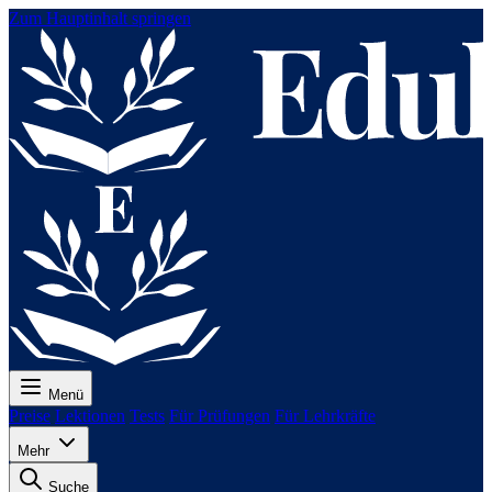
Zum Hauptinhalt springen
Menü
Preise
Lektionen
Tests
Für Prüfungen
Für Lehrkräfte
Mehr
Suche