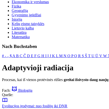
Ekonomika ir verslumas
Fizika
Geografija
Gyvenimo įgūdžiai
Istorija
Kelių eismo taisyklės
Lietuvių kalba
Literatūra
Matematika
Nach Buchstaben
#
‐
„
$
A
B
C
Č
D
E
F
G
H
I
Į
J
K
L
M
N
O
P
Q
R
S
Š
T
U
Ū
V
W
Adaptyvioji radiacija
Procesas, kai iš vienos protėvinės rūšies
greitai išsivysto daug naujų
Fach:
Biologija
Quelle:
Evoliucijos įrodymai: nuo fosilijų iki DNR