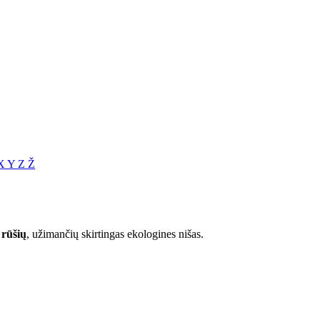
X
Y
Z
Ž
 rūšių
, užimančių skirtingas ekologines nišas.