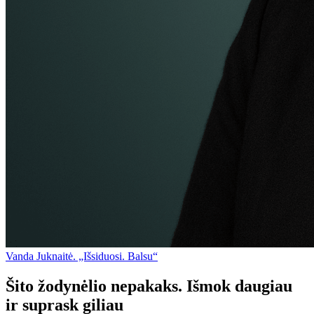
Vanda Juknaitė. „Išsiduosi. Balsu“
Šito žodynėlio nepakaks. Išmok daugiau
ir suprask giliau