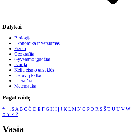
Dalykai
Biologija
Ekonomika ir verslumas
Fizika
Geografija
Gyvenimo įgūdžiai
Istorija
Kelių eismo taisyklės
Lietuvių kalba
Literatūra
Matematika
Pagal raidę
#
‐
„
$
A
B
C
Č
D
E
F
G
H
I
Į
J
K
L
M
N
O
P
Q
R
S
Š
T
U
Ū
V
W
X
Y
Z
Ž
Vasia