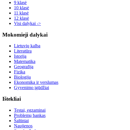
9 klasė
10 klasė
11 klasė
12 klasė
Visi dalykai ->
Mokomieji dalykai
Lietuvių kalba
Literatūra
Istorija
Matematika
Geografija
Fizika
Biologija
Ekonomika ir verslumas
Gyvenimo įgūdžiai
Ištekliai
Testai, egzaminai
Problemų bankas
Šaltiniai
Naujienos