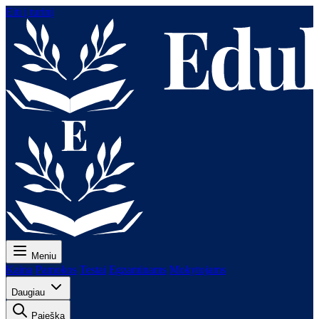
Eiti į turinį
Meniu
Kaina
Pamokos
Testai
Egzaminams
Mokytojams
Daugiau
Paieška