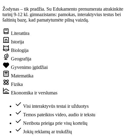
Žodynas – tik pradžia. Su Edukamento prenumerata atrakinkite
turinį 9-12 kl. gimnazistams: pamokas, interaktyvius testus bei
šaltinių bazę, kad pamatytumėte pilną vaizdą.
Literatūra
Istorija
Biologija
Geografija
Gyvenimo įgūdžiai
Matematika
Fizika
Ekonomika ir verslumas
Visi interaktyvūs testai ir užduotys
Temos pateiktos video, audio ir tekstu
Neribota prieiga prie visų kortelių
Jokių reklamų ar trukdžių