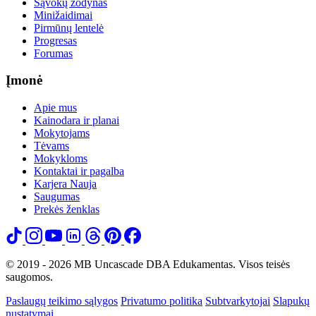
Sąvokų žodynas
Minižaidimai
Pirmūnų lentelė
Progresas
Forumas
Įmonė
Apie mus
Kainodara ir planai
Mokytojams
Tėvams
Mokykloms
Kontaktai ir pagalba
Karjera
Nauja
Saugumas
Prekės ženklas
© 2019 - 2026 MB Uncascade DBA Edukamentas. Visos teisės
saugomos.
Paslaugų teikimo sąlygos
Privatumo politika
Subtvarkytojai
Slapukų
nustatymai