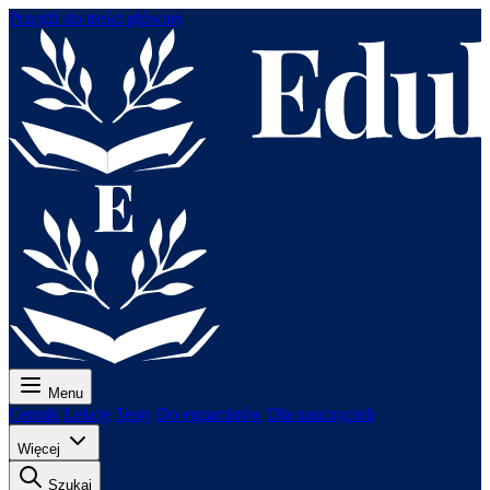
Przejdź do treści głównej
Menu
Cennik
Lekcje
Testy
Do egzaminów
Dla nauczycieli
Więcej
Szukaj