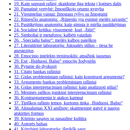
19.
Kaip suprasti rašinį: skaidome ilgą tekstą į logines dalis
20.
Pamatinė vertybė: žmogiškojo orumo gynyba
21.
Vieninteliai vaistai: žmogaus ryšys su žmogumi
22.
Rūpesčio anatomija: „Rūpestis yra esminė meilės savastis“
23.
Pasitikėjimo anatomija: kaip gimsta ir miršta pasitikėjimas
24.
Socialinė kritika: visuomenė, kuri „žiūri“
25.
Simboliai ir metaforos: kalbėti vaizdais
26.
„Specialiu balsu“: meilės kalbos paieškos
27.
Literatūrinė laboratorija: Juknaitės stilius – tiesa be
anestezijos
28.
Emocinio intelekto treniruoklis: atpažink jausmus
29.
Esė „Išsiduosi. Balsu“ emocijų žodynėlis
30.
Pytanie do dyskusji
31.
Citatų bankas rašiniui
32.
Gidas probleminiam rašiniui: kaip konstruoti argumentą?
33.
Argumentų bankas probleminiam rašiniui
34.
Gidas interpretaciniam rašiniui: kaip analizuoti giliai?
35.
Meninės raiškos įrankinė interpretaciniam rašiniui
36.
Kontrargumentai ir atakos kampai
37.
Tipiškos rašinių temos, kurioms tinka „Išsiduosi. Balsu“
38.
Aktualumas XXI amžiuje: skaitmeninė gatvė ir naujos
atskirties formos
39.
Kūrinio sąsajos su pasauline kultūra
40.
Autorės balsas
41.
Kūrybinė laboratorija: išreikšk save