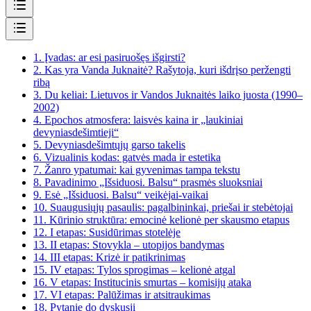
1.
Įvadas: ar esi pasiruošęs išgirsti?
2.
Kas yra Vanda Juknaitė? Rašytoja, kuri išdrįso peržengti
ribą
3.
Du keliai: Lietuvos ir Vandos Juknaitės laiko juosta (1990–
2002)
4.
Epochos atmosfera: laisvės kaina ir „laukiniai
devyniasdešimtieji“
5.
Devyniasdešimtųjų garso takelis
6.
Vizualinis kodas: gatvės mada ir estetika
7.
Žanro ypatumai: kai gyvenimas tampa tekstu
8.
Pavadinimo „Išsiduosi. Balsu“ prasmės sluoksniai
9.
Esė „Išsiduosi. Balsu“ veikėjai-vaikai
10.
Suaugusiųjų pasaulis: pagalbininkai, priešai ir stebėtojai
11.
Kūrinio struktūra: emocinė kelionė per skausmo etapus
12.
I etapas: Susidūrimas stotelėje
13.
II etapas: Stovykla – utopijos bandymas
14.
III etapas: Krizė ir patikrinimas
15.
IV etapas: Tylos sprogimas – kelionė atgal
16.
V etapas: Institucinis smurtas – komisijų ataka
17.
VI etapas: Palūžimas ir atsitraukimas
18.
Pytanie do dyskusji