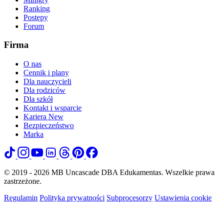
Ranking
Postępy
Forum
Firma
O nas
Cennik i plany
Dla nauczycieli
Dla rodziców
Dla szkół
Kontakt i wsparcie
Kariera
New
Bezpieczeństwo
Marka
© 2019 - 2026 MB Uncascade DBA Edukamentas. Wszelkie prawa
zastrzeżone.
Regulamin
Polityka prywatności
Subprocesorzy
Ustawienia cookie