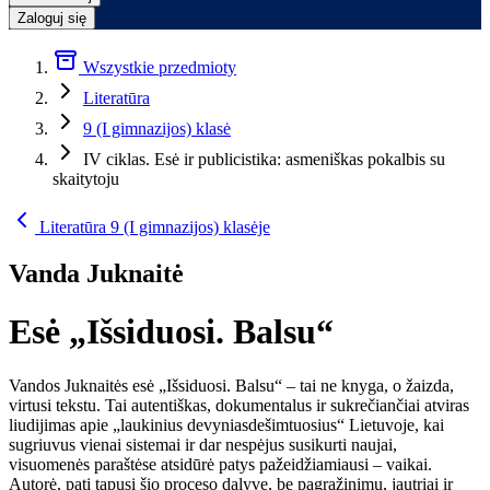
Zaloguj się
Wszystkie przedmioty
Literatūra
9 (I gimnazijos) klasė
IV ciklas. Esė ir publicistika: asmeniškas pokalbis su
skaitytoju
Literatūra 9 (I gimnazijos) klasėje
Vanda Juknaitė
Esė „Išsiduosi. Balsu“
Vandos Juknaitės esė „Išsiduosi. Balsu“ – tai ne knyga, o žaizda,
virtusi tekstu. Tai autentiškas, dokumentalus ir sukrečiančiai atviras
liudijimas apie „laukinius devyniasdešimtuosius“ Lietuvoje, kai
sugriuvus vienai sistemai ir dar nespėjus susikurti naujai,
visuomenės paraštėse atsidūrė patys pažeidžiamiausi – vaikai.
Autorė, pati tapusi šio proceso dalyve, be pagražinimų, jautriai ir