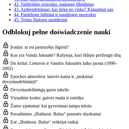
42.
Simbolinis epizodas: padangų išleidimas
43.
Apibendrinimas: kas lieka po visko? Klausimai sau
44.
Papildomi šaltiniai ir naudingos nuorodos
45.
Testas žinioms pasitikrinti
Odblokuj pełne doświadczenie nauki
Įvadas: ar esi pasiruošęs išgirsti?
Kas yra Vanda Juknaitė? Rašytoja, kuri išdrįso peržengti ribą
Du keliai: Lietuvos ir Vandos Juknaitės laiko juosta (1990–
2002)
Epochos atmosfera: laisvės kaina ir „laukiniai
devyniasdešimtieji“
Devyniasdešimtųjų garso takelis
Vizualinis kodas: gatvės mada ir estetika
Žanro ypatumai: kai gyvenimas tampa tekstu
Pavadinimo „Išsiduosi. Balsu“ prasmės sluoksniai
Esė „Išsiduosi. Balsu“ veikėjai-vaikai