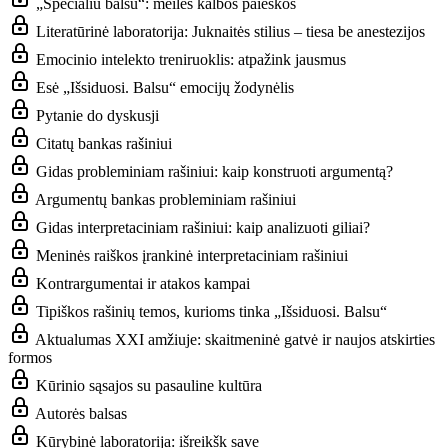
„Specialiu balsu“: meilės kalbos paieškos
Literatūrinė laboratorija: Juknaitės stilius – tiesa be anestezijos
Emocinio intelekto treniruoklis: atpažink jausmus
Esė „Išsiduosi. Balsu“ emocijų žodynėlis
Pytanie do dyskusji
Citatų bankas rašiniui
Gidas probleminiam rašiniui: kaip konstruoti argumentą?
Argumentų bankas probleminiam rašiniui
Gidas interpretaciniam rašiniui: kaip analizuoti giliai?
Meninės raiškos įrankinė interpretaciniam rašiniui
Kontrargumentai ir atakos kampai
Tipiškos rašinių temos, kurioms tinka „Išsiduosi. Balsu“
Aktualumas XXI amžiuje: skaitmeninė gatvė ir naujos atskirties
formos
Kūrinio sąsajos su pasauline kultūra
Autorės balsas
Kūrybinė laboratorija: išreikšk save