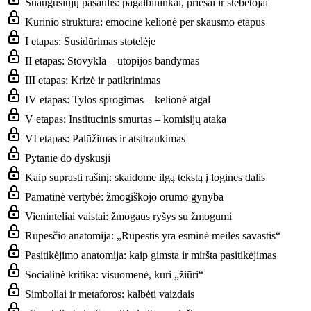
Suaugusiųjų pasaulis: pagalbininkai, priešai ir stebėtojai
Kūrinio struktūra: emocinė kelionė per skausmo etapus
I etapas: Susidūrimas stotelėje
II etapas: Stovykla – utopijos bandymas
III etapas: Krizė ir patikrinimas
IV etapas: Tylos sprogimas – kelionė atgal
V etapas: Institucinis smurtas – komisijų ataka
VI etapas: Palūžimas ir atsitraukimas
Pytanie do dyskusji
Kaip suprasti rašinį: skaidome ilgą tekstą į logines dalis
Pamatinė vertybė: žmogiškojo orumo gynyba
Vieninteliai vaistai: žmogaus ryšys su žmogumi
Rūpesčio anatomija: „Rūpestis yra esminė meilės savastis“
Pasitikėjimo anatomija: kaip gimsta ir miršta pasitikėjimas
Socialinė kritika: visuomenė, kuri „žiūri“
Simboliai ir metaforos: kalbėti vaizdais