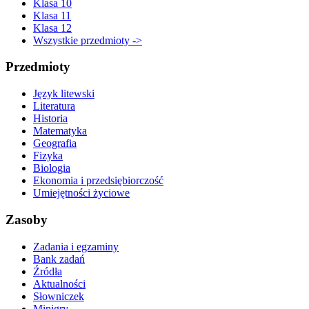
Klasa 10
Klasa 11
Klasa 12
Wszystkie przedmioty ->
Przedmioty
Język litewski
Literatura
Historia
Matematyka
Geografia
Fizyka
Biologia
Ekonomia i przedsiębiorczość
Umiejętności życiowe
Zasoby
Zadania i egzaminy
Bank zadań
Źródła
Aktualności
Słowniczek
Minigry