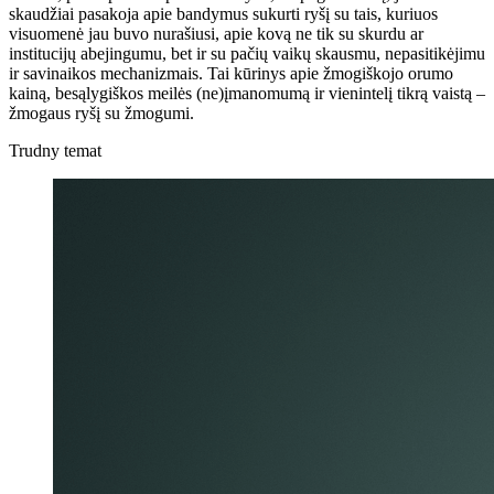
skaudžiai pasakoja apie bandymus sukurti ryšį su tais, kuriuos
visuomenė jau buvo nurašiusi, apie kovą ne tik su skurdu ar
institucijų abejingumu, bet ir su pačių vaikų skausmu, nepasitikėjimu
ir savinaikos mechanizmais. Tai kūrinys apie žmogiškojo orumo
kainą, besąlygiškos meilės (ne)įmanomumą ir vienintelį tikrą vaistą –
žmogaus ryšį su žmogumi.
Trudny temat