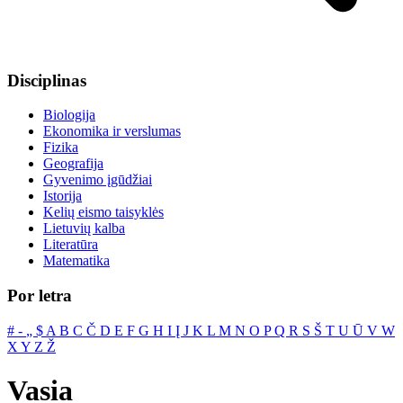
Disciplinas
Biologija
Ekonomika ir verslumas
Fizika
Geografija
Gyvenimo įgūdžiai
Istorija
Kelių eismo taisyklės
Lietuvių kalba
Literatūra
Matematika
Por letra
#
‐
„
$
A
B
C
Č
D
E
F
G
H
I
Į
J
K
L
M
N
O
P
Q
R
S
Š
T
U
Ū
V
W
X
Y
Z
Ž
Vasia