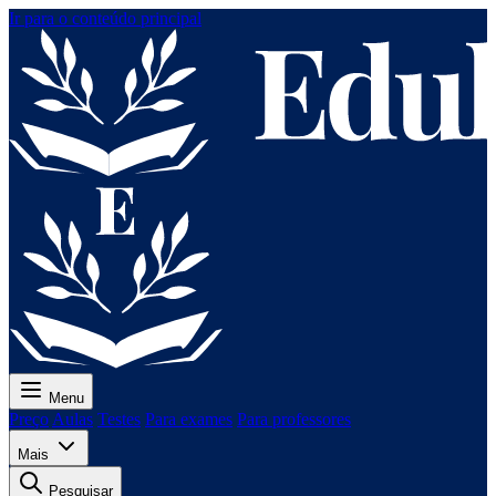
Ir para o conteúdo principal
Menu
Preço
Aulas
Testes
Para exames
Para professores
Mais
Pesquisar