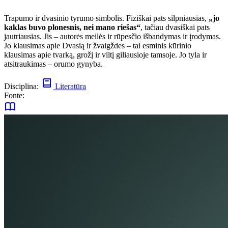
Trapumo ir dvasinio tyrumo simbolis. Fiziškai pats silpniausias,
„jo
kaklas buvo plonesnis, nei mano riešas“
, tačiau dvasiškai pats
jautriausias. Jis – autorės meilės ir rūpesčio išbandymas ir įrodymas.
Jo klausimas apie Dvasią ir žvaigždes – tai esminis kūrinio
klausimas apie tvarką, grožį ir viltį giliausioje tamsoje. Jo tyla ir
atsitraukimas – orumo gynyba.
Disciplina:
Literatūra
Fonte: