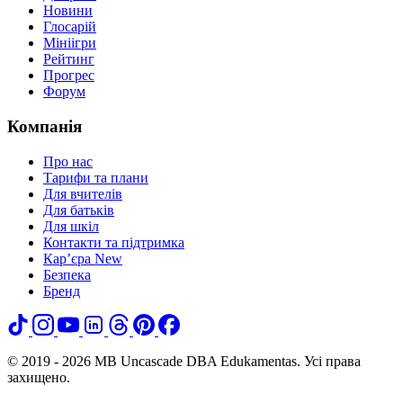
Новини
Глосарій
Мініігри
Рейтинг
Прогрес
Форум
Компанія
Про нас
Тарифи та плани
Для вчителів
Для батьків
Для шкіл
Контакти та підтримка
Кар’єра
New
Безпека
Бренд
© 2019 - 2026 MB Uncascade DBA Edukamentas. Усі права
захищено.