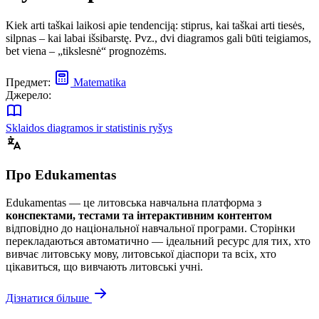
Kiek arti taškai laikosi apie tendenciją: stiprus, kai taškai arti tiesės,
silpnas – kai labai išsibarstę. Pvz., dvi diagramos gali būti teigiamos,
bet viena – „tikslesnė“ prognozėms.
Предмет:
Matematika
Джерело:
Sklaidos diagramos ir statistinis ryšys
Про Edukamentas
Edukamentas — це литовська навчальна платформа з
конспектами, тестами та інтерактивним контентом
відповідно до національної навчальної програми. Сторінки
перекладаються автоматично — ідеальний ресурс для тих, хто
вивчає литовську мову, литовської діаспори та всіх, хто
цікавиться, що вивчають литовські учні.
Дізнатися більше