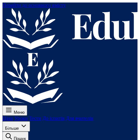
Перейти до основного вмісту
Меню
Ціни
Уроки
Тести
До іспитів
Для вчителів
Більше
Пошук