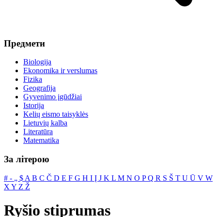
Предмети
Biologija
Ekonomika ir verslumas
Fizika
Geografija
Gyvenimo įgūdžiai
Istorija
Kelių eismo taisyklės
Lietuvių kalba
Literatūra
Matematika
За літерою
#
‐
„
$
A
B
C
Č
D
E
F
G
H
I
Į
J
K
L
M
N
O
P
Q
R
S
Š
T
U
Ū
V
W
X
Y
Z
Ž
Ryšio stiprumas