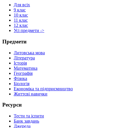
Для всіх
9 клас
10 клас
11 клас
12 клас
Усі предмети ->
Предмети
Литовська мова
Література
Історія
Математика
Географія
Фізика
Біологія
Економіка та підприємництво
Життєві навички
Ресурси
Тести та іспити
Банк завдань
Джерела