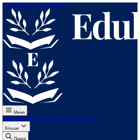
Перейти до основного вмісту
Меню
Ціни
Уроки
Тести
До іспитів
Для вчителів
Більше
Пошук