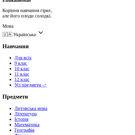
Edukamentas
Коріння навчання гірке,
але його плоди солодкі.
Мова
🇺🇦
Українська
Навчання
Для всіх
9 клас
10 клас
11 клас
12 клас
Усі предмети ->
Предмети
Литовська мова
Література
Історія
Математика
Географія