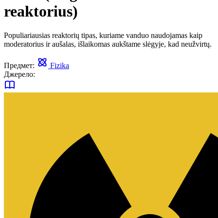
reaktorius)
Populiariausias reaktorių tipas, kuriame vanduo naudojamas kaip
moderatorius ir aušalas, išlaikomas aukštame slėgyje, kad neužvirtų.
Предмет:
Fizika
Джерело: