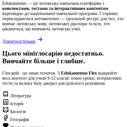
Edukamentas — це литовська навчальна платформа з
конспектами, тестами та інтерактивним контентом
відповідно до національної навчальної програми. Сторінки
перекладаються автоматично — ідеальний ресурс для тих, хто
вивчає литовську мову, литовської діаспори та всіх, хто
цікавиться, що вивчають литовські учні.
Дізнатися більше
Цього мініглосарію недостатньо.
Вивчайте більше і глибше.
Глосарій - це лише початок. З
Edukamentas Flex
відкрийте
весь контент для учнів 9-12 класів: повні уроки, інтерактивні
тести та велику базу джерел для цілісного розуміння.
Література
Історія
Біологія
Географія