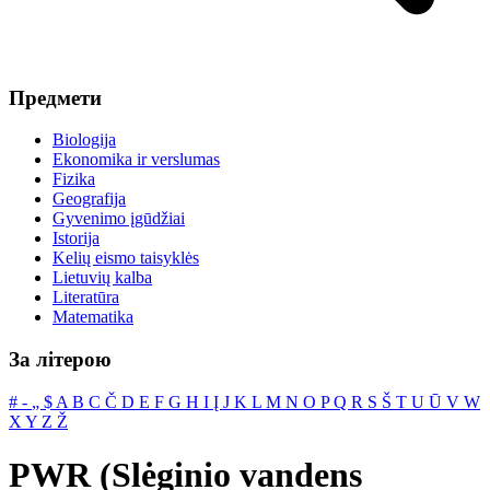
Предмети
Biologija
Ekonomika ir verslumas
Fizika
Geografija
Gyvenimo įgūdžiai
Istorija
Kelių eismo taisyklės
Lietuvių kalba
Literatūra
Matematika
За літерою
#
‐
„
$
A
B
C
Č
D
E
F
G
H
I
Į
J
K
L
M
N
O
P
Q
R
S
Š
T
U
Ū
V
W
X
Y
Z
Ž
PWR (Slėginio vandens