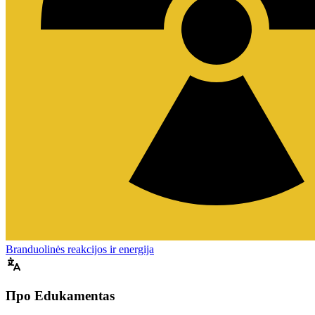
Branduolinės reakcijos ir energija
Про Edukamentas