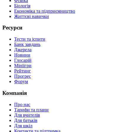
Фізика
Біологія
Економіка та підприємництво
Життєві навички
Ресурси
Тести та іспити
Банк завдань
Джерела
Новини
Глосарій
Мініігри
Рейтинг
Прогрес
Форум
Компанія
Про нас
Тарифи та плани
Для вчителів
Для батьків
Для шкіл
Контакти та підтримка