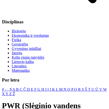
Disciplinas
Biologija
Ekonomika ir verslumas
Fizika
Geografija
Gyvenimo įgūdžiai
Istorija
Kelių eismo taisyklės
Lietuvių kalba
Literatūra
Matematika
Por letra
#
‐
„
$
A
B
C
Č
D
E
F
G
H
I
Į
J
K
L
M
N
O
P
Q
R
S
Š
T
U
Ū
V
W
X
Y
Z
Ž
PWR (Slėginio vandens