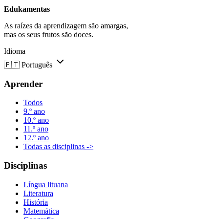
Edukamentas
As raízes da aprendizagem são amargas,
mas os seus frutos são doces.
Idioma
🇵🇹
Português
Aprender
Todos
9.º ano
10.º ano
11.º ano
12.º ano
Todas as disciplinas ->
Disciplinas
Língua lituana
Literatura
História
Matemática