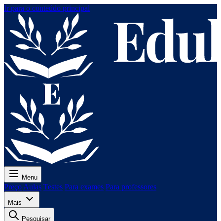
Ir para o conteúdo principal
Menu
Preço
Aulas
Testes
Para exames
Para professores
Mais
Pesquisar