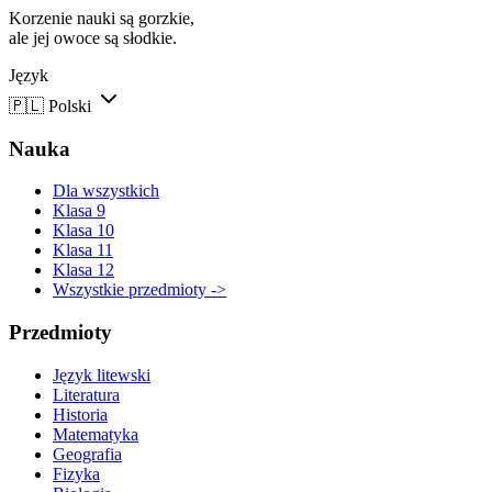
Korzenie nauki są gorzkie,
ale jej owoce są słodkie.
Język
🇵🇱
Polski
Nauka
Dla wszystkich
Klasa 9
Klasa 10
Klasa 11
Klasa 12
Wszystkie przedmioty ->
Przedmioty
Język litewski
Literatura
Historia
Matematyka
Geografia
Fizyka