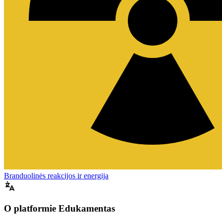
Branduolinės reakcijos ir energija
O platformie Edukamentas