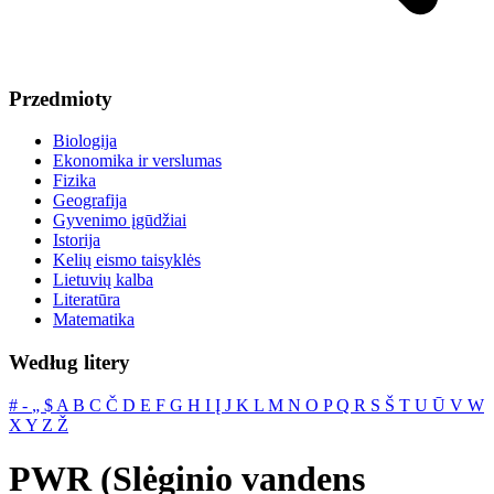
Przedmioty
Biologija
Ekonomika ir verslumas
Fizika
Geografija
Gyvenimo įgūdžiai
Istorija
Kelių eismo taisyklės
Lietuvių kalba
Literatūra
Matematika
Według litery
#
‐
„
$
A
B
C
Č
D
E
F
G
H
I
Į
J
K
L
M
N
O
P
Q
R
S
Š
T
U
Ū
V
W
X
Y
Z
Ž
PWR (Slėginio vandens