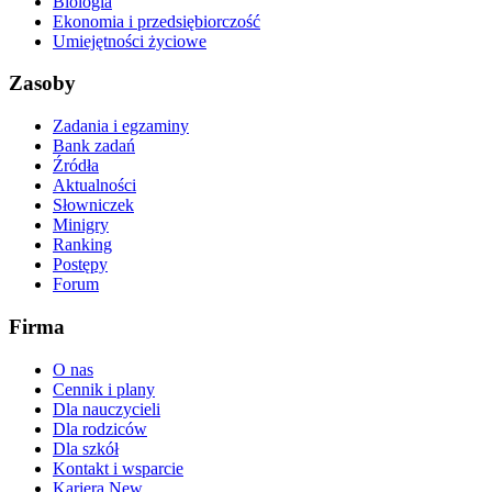
Biologia
Ekonomia i przedsiębiorczość
Umiejętności życiowe
Zasoby
Zadania i egzaminy
Bank zadań
Źródła
Aktualności
Słowniczek
Minigry
Ranking
Postępy
Forum
Firma
O nas
Cennik i plany
Dla nauczycieli
Dla rodziców
Dla szkół
Kontakt i wsparcie
Kariera
New