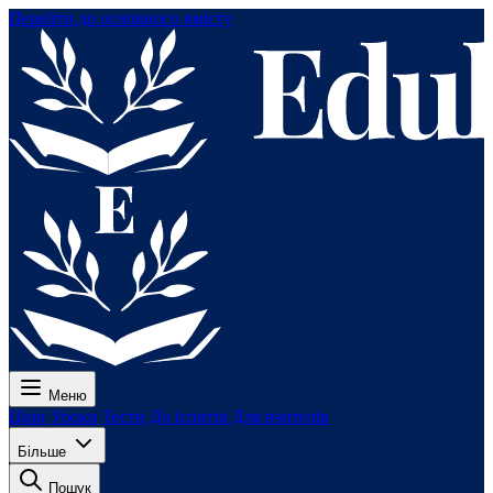
Перейти до основного вмісту
Меню
Ціни
Уроки
Тести
До іспитів
Для вчителів
Більше
Пошук