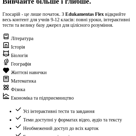
Вивчайте більше і глибше.
Глосарій - це лише початок. З
Edukamentas Flex
відкрийте
весь контент для учнів 9-12 класів: повні уроки, інтерактивні
тести та велику базу джерел для цілісного розуміння.
Література
Історія
Біологія
Географія
Життєві навички
Математика
Фізика
Економіка та підприємництво
Усі інтерактивні тести та завдання
Теми доступні у форматах відео, аудіо та тексту
Необмежений доступ до всіх карток