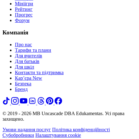
Мініігри
Рейтинг
Прогрес
Форум
Компанія
Про нас
Тарифи та плани
Для вчителів
Для батьків
Для шкіл
Контакти та підтримка
Кар’єра
New
Безпека
Бренд
© 2019 - 2026 MB Uncascade DBA Edukamentas. Усі права
захищено.
Умови надання послуг
Політика конфіденційності
Субобробники
Налаштування cookie