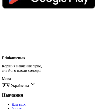
Edukamentas
Коріння навчання гірке,
але його плоди солодкі.
Мова
🇺🇦
Українська
Навчання
Для всіх
9 клас