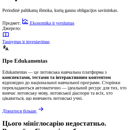
Periodinė palūkanų išmoka, kurią gauna obligacijos savininkas.
Предмет:
Ekonomika ir verslumas
Джерело:
Taupymas ir investavimas
Про Edukamentas
Edukamentas — це литовська навчальна платформа з
конспектами, тестами та інтерактивним контентом
відповідно до національної навчальної програми. Сторінки
перекладаються автоматично — ідеальний ресурс для тих, хто
вивчає литовську мову, литовської діаспори та всіх, хто
цікавиться, що вивчають литовські учні.
Дізнатися більше
Цього мініглосарію недостатньо.