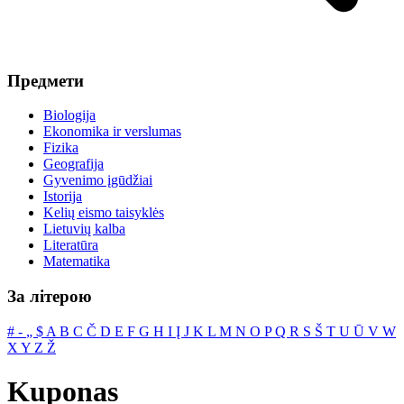
Предмети
Biologija
Ekonomika ir verslumas
Fizika
Geografija
Gyvenimo įgūdžiai
Istorija
Kelių eismo taisyklės
Lietuvių kalba
Literatūra
Matematika
За літерою
#
‐
„
$
A
B
C
Č
D
E
F
G
H
I
Į
J
K
L
M
N
O
P
Q
R
S
Š
T
U
Ū
V
W
X
Y
Z
Ž
Kuponas