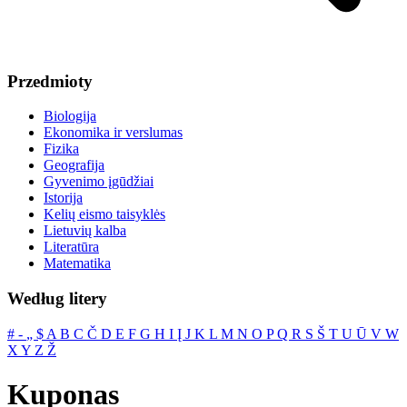
Przedmioty
Biologija
Ekonomika ir verslumas
Fizika
Geografija
Gyvenimo įgūdžiai
Istorija
Kelių eismo taisyklės
Lietuvių kalba
Literatūra
Matematika
Według litery
#
‐
„
$
A
B
C
Č
D
E
F
G
H
I
Į
J
K
L
M
N
O
P
Q
R
S
Š
T
U
Ū
V
W
X
Y
Z
Ž
Kuponas