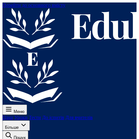
Перейти до основного вмісту
Меню
Ціни
Уроки
Тести
До іспитів
Для вчителів
Більше
Пошук