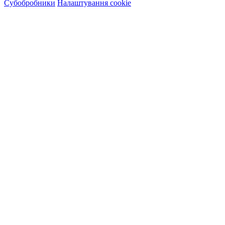
Субобробники
Налаштування cookie