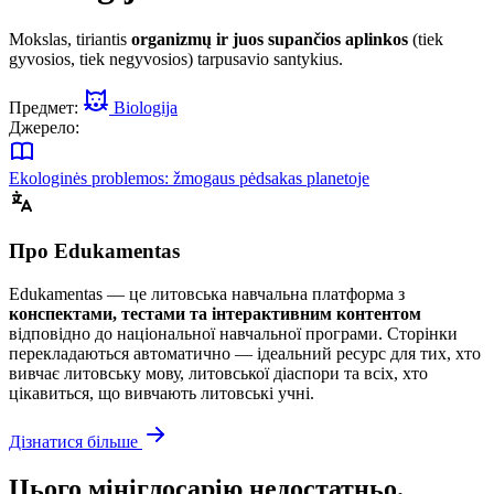
Mokslas, tiriantis
organizmų ir juos supančios aplinkos
(tiek
gyvosios, tiek negyvosios) tarpusavio santykius.
Предмет:
Biologija
Джерело:
Ekologinės problemos: žmogaus pėdsakas planetoje
Про Edukamentas
Edukamentas — це литовська навчальна платформа з
конспектами, тестами та інтерактивним контентом
відповідно до національної навчальної програми. Сторінки
перекладаються автоматично — ідеальний ресурс для тих, хто
вивчає литовську мову, литовської діаспори та всіх, хто
цікавиться, що вивчають литовські учні.
Дізнатися більше
Цього мініглосарію недостатньо.