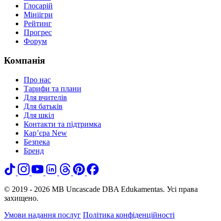
Глосарій
Мініігри
Рейтинг
Прогрес
Форум
Компанія
Про нас
Тарифи та плани
Для вчителів
Для батьків
Для шкіл
Контакти та підтримка
Кар’єра
New
Безпека
Бренд
© 2019 - 2026 MB Uncascade DBA Edukamentas. Усі права
захищено.
Умови надання послуг
Політика конфіденційності