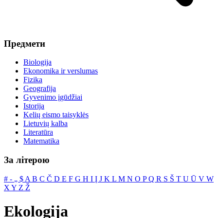
Предмети
Biologija
Ekonomika ir verslumas
Fizika
Geografija
Gyvenimo įgūdžiai
Istorija
Kelių eismo taisyklės
Lietuvių kalba
Literatūra
Matematika
За літерою
#
‐
„
$
A
B
C
Č
D
E
F
G
H
I
Į
J
K
L
M
N
O
P
Q
R
S
Š
T
U
Ū
V
W
X
Y
Z
Ž
Ekologija