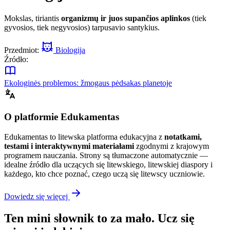
Mokslas, tiriantis
organizmų ir juos supančios aplinkos
(tiek
gyvosios, tiek negyvosios) tarpusavio santykius.
Przedmiot:
Biologija
Źródło:
Ekologinės problemos: žmogaus pėdsakas planetoje
O platformie Edukamentas
Edukamentas to litewska platforma edukacyjna z
notatkami,
testami i interaktywnymi materiałami
zgodnymi z krajowym
programem nauczania. Strony są tłumaczone automatycznie —
idealne źródło dla uczących się litewskiego, litewskiej diaspory i
każdego, kto chce poznać, czego uczą się litewscy uczniowie.
Dowiedz się więcej
Ten mini słownik to za mało. Ucz się