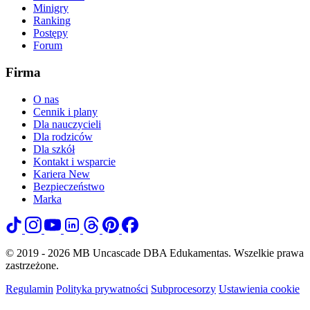
Minigry
Ranking
Postępy
Forum
Firma
O nas
Cennik i plany
Dla nauczycieli
Dla rodziców
Dla szkół
Kontakt i wsparcie
Kariera
New
Bezpieczeństwo
Marka
© 2019 - 2026 MB Uncascade DBA Edukamentas. Wszelkie prawa
zastrzeżone.
Regulamin
Polityka prywatności
Subprocesorzy
Ustawienia cookie