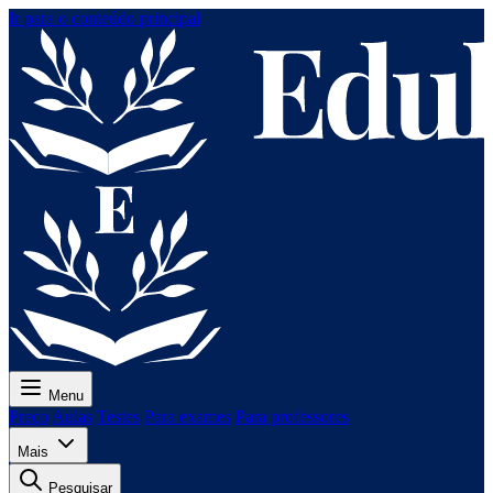
Ir para o conteúdo principal
Menu
Preço
Aulas
Testes
Para exames
Para professores
Mais
Pesquisar