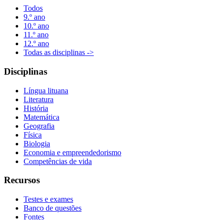
Todos
9.º ano
10.º ano
11.º ano
12.º ano
Todas as disciplinas ->
Disciplinas
Língua lituana
Literatura
História
Matemática
Geografia
Física
Biologia
Economia e empreendedorismo
Competências de vida
Recursos
Testes e exames
Banco de questões
Fontes