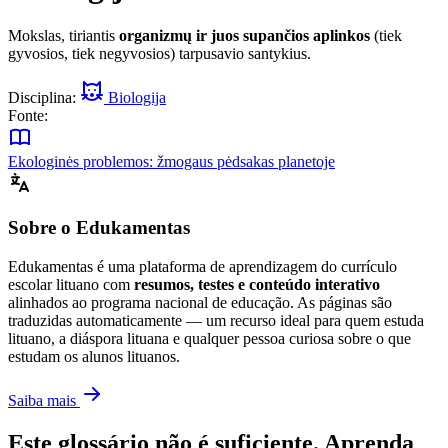
Mokslas, tiriantis
organizmų ir juos supančios aplinkos
(tiek
gyvosios, tiek negyvosios) tarpusavio santykius.
Disciplina:
Biologija
Fonte:
Ekologinės problemos: žmogaus pėdsakas planetoje
Sobre o Edukamentas
Edukamentas é uma plataforma de aprendizagem do currículo
escolar lituano com
resumos, testes e conteúdo interativo
alinhados ao programa nacional de educação. As páginas são
traduzidas automaticamente — um recurso ideal para quem estuda
lituano, a diáspora lituana e qualquer pessoa curiosa sobre o que
estudam os alunos lituanos.
Saiba mais
Este glossário não é suficiente. Aprenda