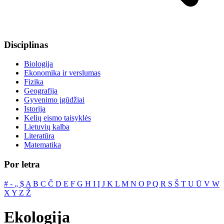
Disciplinas
Biologija
Ekonomika ir verslumas
Fizika
Geografija
Gyvenimo įgūdžiai
Istorija
Kelių eismo taisyklės
Lietuvių kalba
Literatūra
Matematika
Por letra
#
‐
„
$
A
B
C
Č
D
E
F
G
H
I
Į
J
K
L
M
N
O
P
Q
R
S
Š
T
U
Ū
V
W
X
Y
Z
Ž
Ekologija