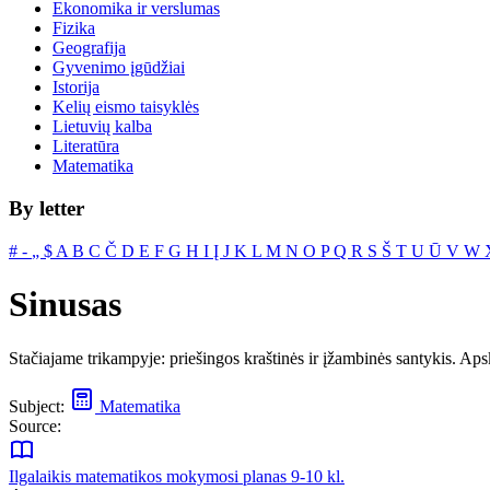
Ekonomika ir verslumas
Fizika
Geografija
Gyvenimo įgūdžiai
Istorija
Kelių eismo taisyklės
Lietuvių kalba
Literatūra
Matematika
By letter
#
‐
„
$
A
B
C
Č
D
E
F
G
H
I
Į
J
K
L
M
N
O
P
Q
R
S
Š
T
U
Ū
V
W
Sinusas
Stačiajame trikampyje: priešingos kraštinės ir įžambinės santykis. Aps
Subject:
Matematika
Source:
Ilgalaikis matematikos mokymosi planas 9-10 kl.