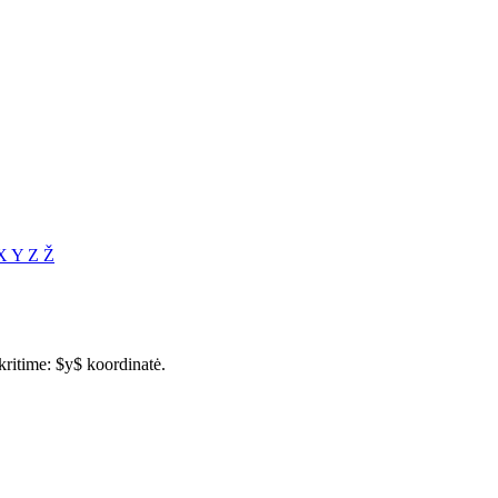
X
Y
Z
Ž
kritime: $y$ koordinatė.