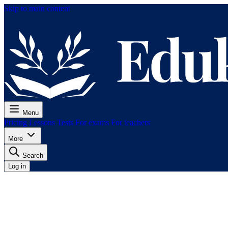
Skip to main content
Menu
Pricing
Lessons
Tests
For exams
For teachers
More
Search
Log in