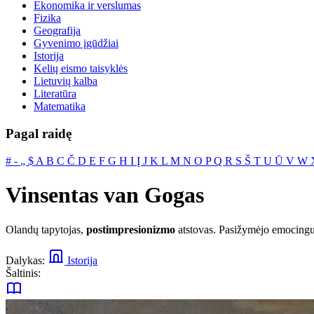
Ekonomika ir verslumas
Fizika
Geografija
Gyvenimo įgūdžiai
Istorija
Kelių eismo taisyklės
Lietuvių kalba
Literatūra
Matematika
Pagal raidę
#
‐
„
$
A
B
C
Č
D
E
F
G
H
I
Į
J
K
L
M
N
O
P
Q
R
S
Š
T
U
Ū
V
W
Vinsentas van Gogas
Olandų tapytojas,
postimpresionizmo
atstovas. Pasižymėjo emocingu,
Dalykas:
Istorija
Šaltinis: