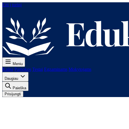
Eiti į turinį
Meniu
Kaina
Pamokos
Testai
Egzaminams
Mokytojams
Daugiau
Paieška
Prisijungti