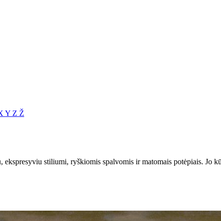
X
Y
Z
Ž
 ekspresyviu stiliumi, ryškiomis spalvomis ir matomais potėpiais. Jo k