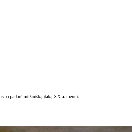
ūryba padarė milžinišką įtaką XX a. menui.