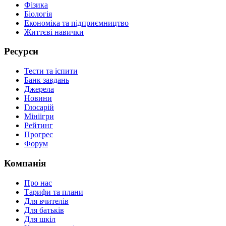
Фізика
Біологія
Економіка та підприємництво
Життєві навички
Ресурси
Тести та іспити
Банк завдань
Джерела
Новини
Глосарій
Мініігри
Рейтинг
Прогрес
Форум
Компанія
Про нас
Тарифи та плани
Для вчителів
Для батьків
Для шкіл