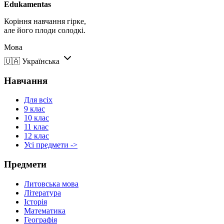
Edukamentas
Коріння навчання гірке,
але його плоди солодкі.
Мова
🇺🇦
Українська
Навчання
Для всіх
9 клас
10 клас
11 клас
12 клас
Усі предмети ->
Предмети
Литовська мова
Література
Історія
Математика
Географія