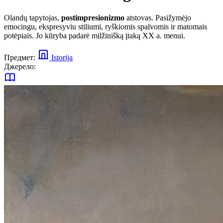
Olandų tapytojas,
postimpresionizmo
atstovas. Pasižymėjo
emocingu, ekspresyviu stiliumi, ryškiomis spalvomis ir matomais
potėpiais. Jo kūryba padarė milžinišką įtaką XX a. menui.
Предмет:
Istorija
Джерело: