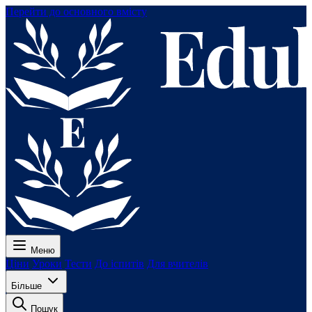
Перейти до основного вмісту
Меню
Ціни
Уроки
Тести
До іспитів
Для вчителів
Більше
Пошук