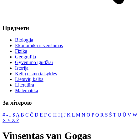
Предмети
Biologija
Ekonomika ir verslumas
Fizika
Geografija
Gyvenimo įgūdžiai
Istorija
Kelių eismo taisyklės
Lietuvių kalba
Literatūra
Matematika
За літерою
#
‐
„
$
A
B
C
Č
D
E
F
G
H
I
Į
J
K
L
M
N
O
P
Q
R
S
Š
T
U
Ū
V
W
X
Y
Z
Ž
Vinsentas van Gogas