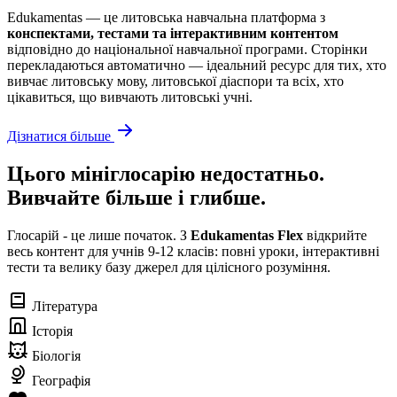
Edukamentas — це литовська навчальна платформа з
конспектами, тестами та інтерактивним контентом
відповідно до національної навчальної програми. Сторінки
перекладаються автоматично — ідеальний ресурс для тих, хто
вивчає литовську мову, литовської діаспори та всіх, хто
цікавиться, що вивчають литовські учні.
Дізнатися більше
Цього мініглосарію недостатньо.
Вивчайте більше і глибше.
Глосарій - це лише початок. З
Edukamentas Flex
відкрийте
весь контент для учнів 9-12 класів: повні уроки, інтерактивні
тести та велику базу джерел для цілісного розуміння.
Література
Історія
Біологія
Географія