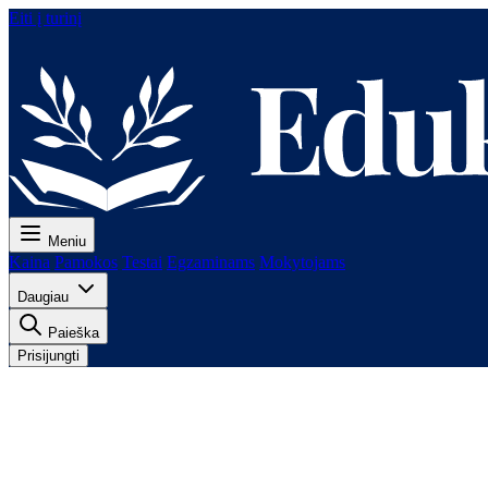
Eiti į turinį
Meniu
Kaina
Pamokos
Testai
Egzaminams
Mokytojams
Daugiau
Paieška
Prisijungti