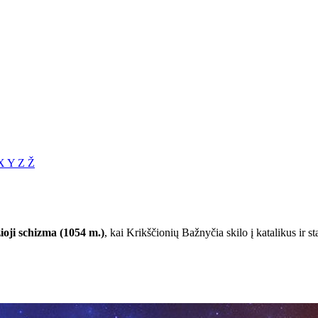
X
Y
Z
Ž
ioji schizma (1054 m.)
, kai Krikščionių Bažnyčia skilo į katalikus ir sta