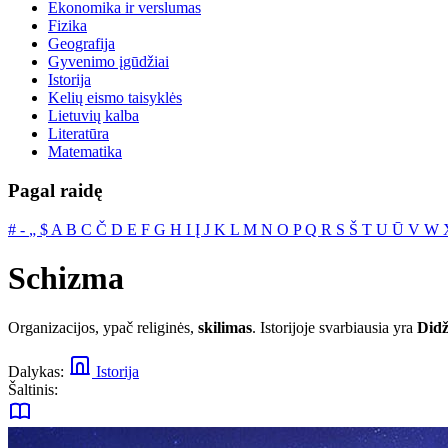
Ekonomika ir verslumas
Fizika
Geografija
Gyvenimo įgūdžiai
Istorija
Kelių eismo taisyklės
Lietuvių kalba
Literatūra
Matematika
Pagal raidę
#
‐
„
$
A
B
C
Č
D
E
F
G
H
I
Į
J
K
L
M
N
O
P
Q
R
S
Š
T
U
Ū
V
W
Schizma
Organizacijos, ypač religinės,
skilimas
. Istorijoje svarbiausia yra
Didž
Dalykas:
Istorija
Šaltinis: