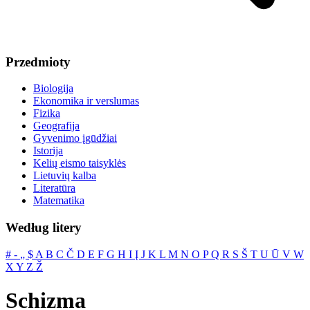
Przedmioty
Biologija
Ekonomika ir verslumas
Fizika
Geografija
Gyvenimo įgūdžiai
Istorija
Kelių eismo taisyklės
Lietuvių kalba
Literatūra
Matematika
Według litery
#
‐
„
$
A
B
C
Č
D
E
F
G
H
I
Į
J
K
L
M
N
O
P
Q
R
S
Š
T
U
Ū
V
W
X
Y
Z
Ž
Schizma