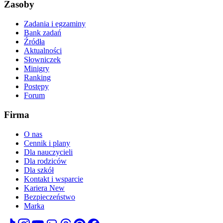
Zasoby
Zadania i egzaminy
Bank zadań
Źródła
Aktualności
Słowniczek
Minigry
Ranking
Postępy
Forum
Firma
O nas
Cennik i plany
Dla nauczycieli
Dla rodziców
Dla szkół
Kontakt i wsparcie
Kariera
New
Bezpieczeństwo
Marka