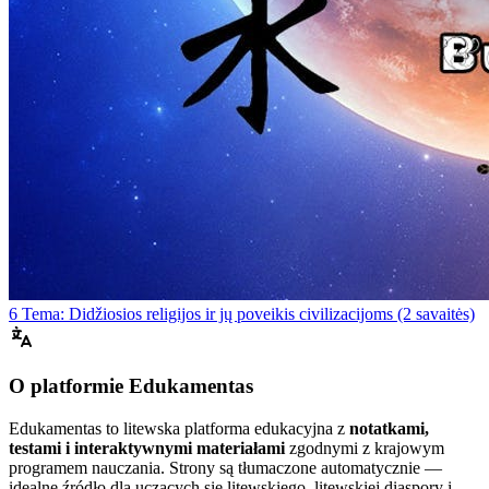
6 Tema: Didžiosios religijos ir jų poveikis civilizacijoms (2 savaitės)
O platformie Edukamentas
Edukamentas to litewska platforma edukacyjna z
notatkami,
testami i interaktywnymi materiałami
zgodnymi z krajowym
programem nauczania. Strony są tłumaczone automatycznie —
idealne źródło dla uczących się litewskiego, litewskiej diaspory i