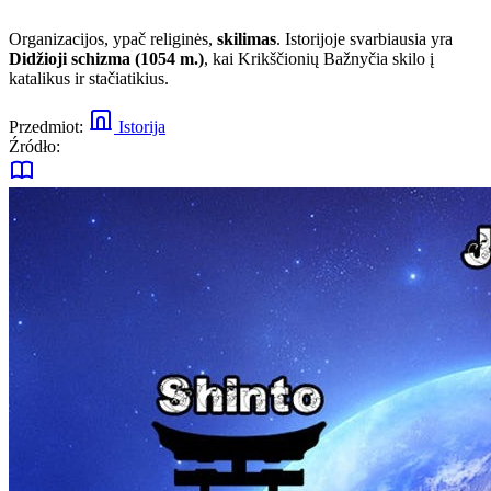
Organizacijos, ypač religinės,
skilimas
. Istorijoje svarbiausia yra
Didžioji schizma (1054 m.)
, kai Krikščionių Bažnyčia skilo į
katalikus ir stačiatikius.
Przedmiot:
Istorija
Źródło: