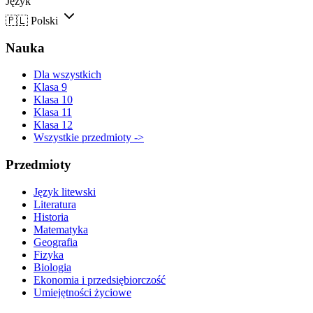
Język
🇵🇱
Polski
Nauka
Dla wszystkich
Klasa 9
Klasa 10
Klasa 11
Klasa 12
Wszystkie przedmioty ->
Przedmioty
Język litewski
Literatura
Historia
Matematyka
Geografia
Fizyka
Biologia
Ekonomia i przedsiębiorczość
Umiejętności życiowe