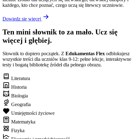
każdego, kto chce poznać, czego uczą się litewscy uczniowie.
Dowiedz się więcej
Ten mini słownik to za mało. Ucz się
więcej i głębiej.
Słownik to dopiero początek. Z
Edukamentas Flex
odblokujesz
wszystkie treści dla uczniów klas 9-12: pełne lekcje, interaktywne
testy i bogatą bibliotekę źródeł dla pełnego obrazu.
Literatura
Historia
Biologia
Geografia
Umiejętności życiowe
Matematyka
Fizyka