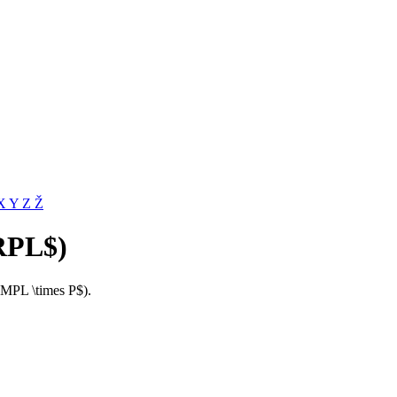
X
Y
Z
Ž
RPL$)
$MPL \times P$).