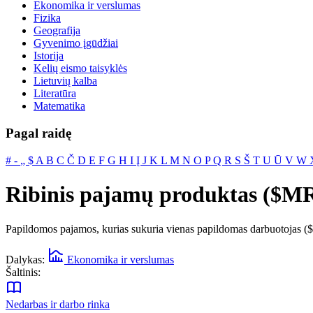
Ekonomika ir verslumas
Fizika
Geografija
Gyvenimo įgūdžiai
Istorija
Kelių eismo taisyklės
Lietuvių kalba
Literatūra
Matematika
Pagal raidę
#
‐
„
$
A
B
C
Č
D
E
F
G
H
I
Į
J
K
L
M
N
O
P
Q
R
S
Š
T
U
Ū
V
W
Ribinis pajamų produktas ($M
Papildomos pajamos, kurias sukuria vienas papildomas darbuotojas (
Dalykas:
Ekonomika ir verslumas
Šaltinis:
Nedarbas ir darbo rinka