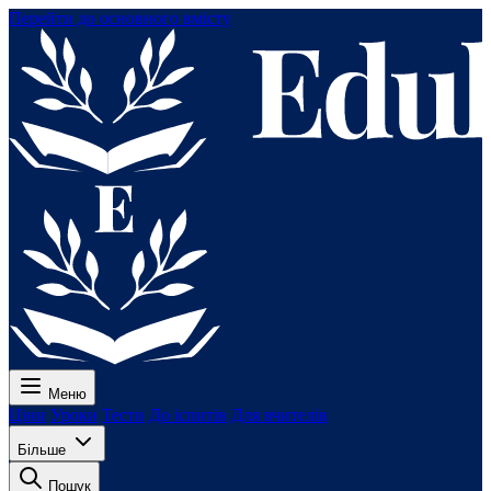
Перейти до основного вмісту
Меню
Ціни
Уроки
Тести
До іспитів
Для вчителів
Більше
Пошук