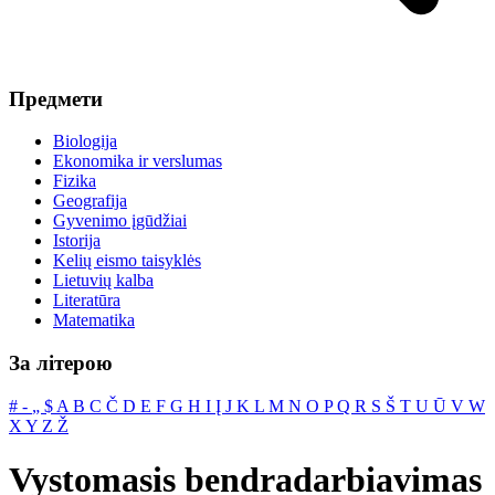
Предмети
Biologija
Ekonomika ir verslumas
Fizika
Geografija
Gyvenimo įgūdžiai
Istorija
Kelių eismo taisyklės
Lietuvių kalba
Literatūra
Matematika
За літерою
#
‐
„
$
A
B
C
Č
D
E
F
G
H
I
Į
J
K
L
M
N
O
P
Q
R
S
Š
T
U
Ū
V
W
X
Y
Z
Ž
Vystomasis bendradarbiavimas