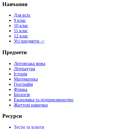
Навчання
Для всіх
9 клас
10 клас
11 клас
12 клас
Усі предмети ->
Предмети
Литовська мова
Література
Історія
Математика
Географія
Фізика
Біологія
Економіка та підприємництво
Життєві навички
Ресурси
Тести та іспити