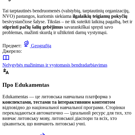
Tai tarptautinės bendruomenės (valstybių, tarptautinių organizacijų,
NVO) pastangos, kuriomis siekiama
ilgalaikių teigiamų pokyčių
besivystančiose šalyse. Tikslas – ne tik suteikti laikiną pagalbą, bet ir
stiprinti pačių šalių gebėjimus
savarankiškai spręsti savo
problemas, mažinti skurdą ir užtikrinti darnų vystymąsi.
Предмет:
Geografija
Джерело:
Nelygybės mažinimas ir vystomasis bendradarbiavimas
Про Edukamentas
Edukamentas — це литовська навчальна платформа з
конспектами, тестами та інтерактивним контентом
відповідно до національної навчальної програми. Сторінки
перекладаються автоматично — ідеальний ресурс для тих, хто
вивчає литовську мову, литовської діаспори та всіх, хто
цікавиться, що вивчають литовські учні.