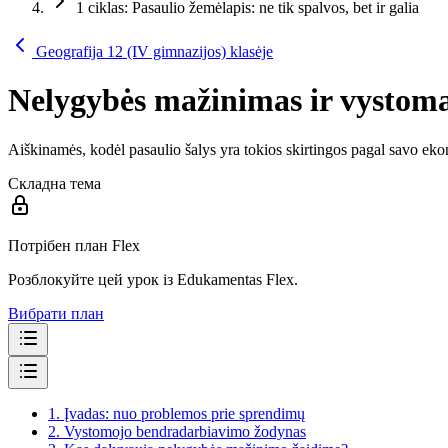
1 ciklas: Pasaulio žemėlapis: ne tik spalvos, bet ir galia
Geografija 12 (IV gimnazijos) klasėje
Nelygybės mažinimas ir vystom
Aiškinamės, kodėl pasaulio šalys yra tokios skirtingos pagal savo eko
Складна тема
Потрібен план Flex
Розблокуйте цей урок із Edukamentas Flex.
Вибрати план
1.
Įvadas: nuo problemos prie sprendimų
2.
Vystomojo bendradarbiavimo žodynas