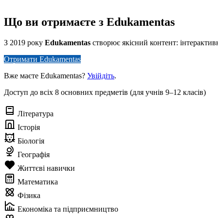
Що ви отримаєте з Edukamentas
З 2019 року
Edukamentas
створює якісний контент: інтерактивні
Отримати Edukamentas
Вже маєте Edukamentas?
Увійдіть
.
Доступ до всіх 8 основних предметів (для учнів 9–12 класів)
Література
Історія
Біологія
Географія
Життєві навички
Математика
Фізика
Економіка та підприємництво