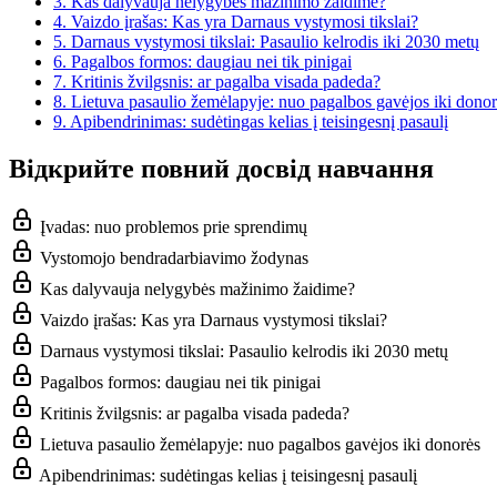
3.
Kas dalyvauja nelygybės mažinimo žaidime?
4.
Vaizdo įrašas: Kas yra Darnaus vystymosi tikslai?
5.
Darnaus vystymosi tikslai: Pasaulio kelrodis iki 2030 metų
6.
Pagalbos formos: daugiau nei tik pinigai
7.
Kritinis žvilgsnis: ar pagalba visada padeda?
8.
Lietuva pasaulio žemėlapyje: nuo pagalbos gavėjos iki donor
9.
Apibendrinimas: sudėtingas kelias į teisingesnį pasaulį
Відкрийте повний досвід навчання
Įvadas: nuo problemos prie sprendimų
Vystomojo bendradarbiavimo žodynas
Kas dalyvauja nelygybės mažinimo žaidime?
Vaizdo įrašas: Kas yra Darnaus vystymosi tikslai?
Darnaus vystymosi tikslai: Pasaulio kelrodis iki 2030 metų
Pagalbos formos: daugiau nei tik pinigai
Kritinis žvilgsnis: ar pagalba visada padeda?
Lietuva pasaulio žemėlapyje: nuo pagalbos gavėjos iki donorės
Apibendrinimas: sudėtingas kelias į teisingesnį pasaulį