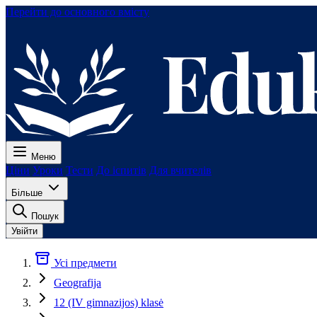
Перейти до основного вмісту
Меню
Ціни
Уроки
Тести
До іспитів
Для вчителів
Більше
Пошук
Увійти
Усі предмети
Geografija
12 (IV gimnazijos) klasė