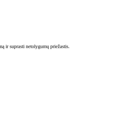
ą ir suprasti netolygumų priežastis.