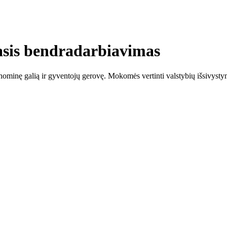
asis bendradarbiavimas
nominę galią ir gyventojų gerovę. Mokomės vertinti valstybių išsivystym