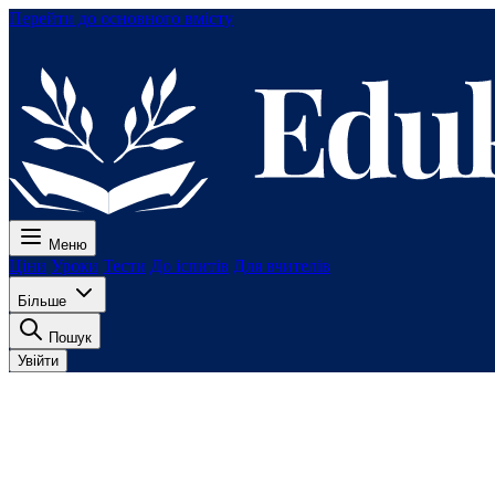
Перейти до основного вмісту
Меню
Ціни
Уроки
Тести
До іспитів
Для вчителів
Більше
Пошук
Увійти