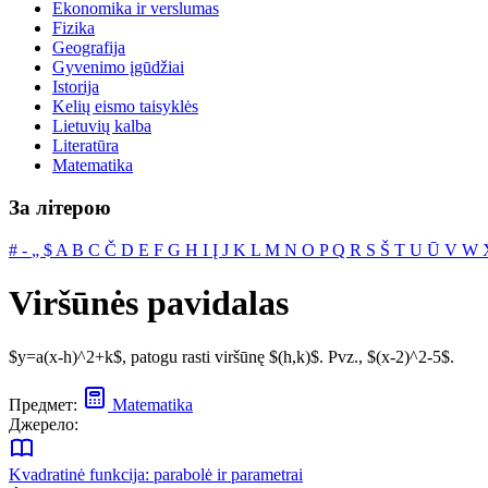
Ekonomika ir verslumas
Fizika
Geografija
Gyvenimo įgūdžiai
Istorija
Kelių eismo taisyklės
Lietuvių kalba
Literatūra
Matematika
За літерою
#
‐
„
$
A
B
C
Č
D
E
F
G
H
I
Į
J
K
L
M
N
O
P
Q
R
S
Š
T
U
Ū
V
W
Viršūnės pavidalas
$y=a(x-h)^2+k$, patogu rasti viršūnę $(h,k)$. Pvz., $(x-2)^2-5$.
Предмет:
Matematika
Джерело:
Kvadratinė funkcija: parabolė ir parametrai