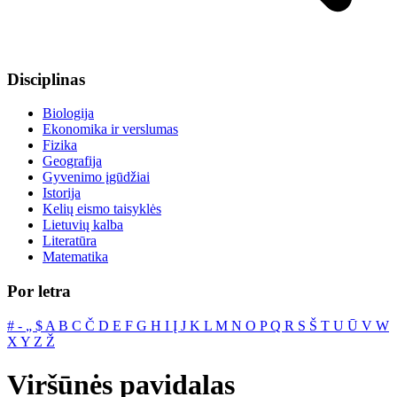
Disciplinas
Biologija
Ekonomika ir verslumas
Fizika
Geografija
Gyvenimo įgūdžiai
Istorija
Kelių eismo taisyklės
Lietuvių kalba
Literatūra
Matematika
Por letra
#
‐
„
$
A
B
C
Č
D
E
F
G
H
I
Į
J
K
L
M
N
O
P
Q
R
S
Š
T
U
Ū
V
W
X
Y
Z
Ž
Viršūnės pavidalas