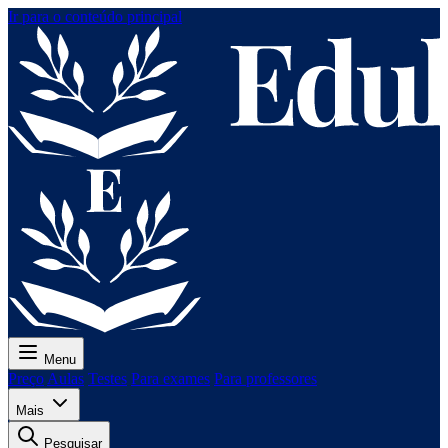
Ir para o conteúdo principal
Menu
Preço
Aulas
Testes
Para exames
Para professores
Mais
Pesquisar