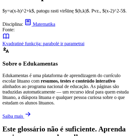
$y=a(x-h)^2+k$, patogu rasti viršūnę $(h,k)$. Pvz., $(x-2)^2-5$.
Disciplina:
Matematika
Fonte:
Kvadratinė funkcija: parabolė ir parametrai
Sobre o Edukamentas
Edukamentas é uma plataforma de aprendizagem do currículo
escolar lituano com
resumos, testes e conteúdo interativo
alinhados ao programa nacional de educação. As páginas são
traduzidas automaticamente — um recurso ideal para quem estuda
lituano, a diáspora lituana e qualquer pessoa curiosa sobre o que
estudam os alunos lituanos.
Saiba mais
Este glossário não é suficiente. Aprenda