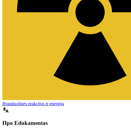
Branduolinės reakcijos ir energija
Про Edukamentas