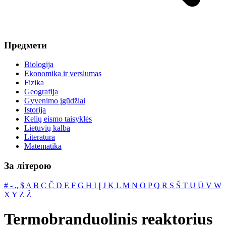
Предмети
Biologija
Ekonomika ir verslumas
Fizika
Geografija
Gyvenimo įgūdžiai
Istorija
Kelių eismo taisyklės
Lietuvių kalba
Literatūra
Matematika
За літерою
#
‐
„
$
A
B
C
Č
D
E
F
G
H
I
Į
J
K
L
M
N
O
P
Q
R
S
Š
T
U
Ū
V
W
X
Y
Z
Ž
Termobranduolinis reaktorius