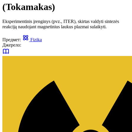
(Tokamakas)
Eksperimentinis įrenginys (pvz., ITER), skirtas valdyti sintezės
reakciją naudojant magnetinius laukus plazmai sulaikyti.
Предмет:
Fizika
Джерело: