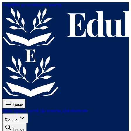
Перейти до основного вмісту
Меню
Ціни
Уроки
Тести
До іспитів
Для вчителів
Більше
Пошук