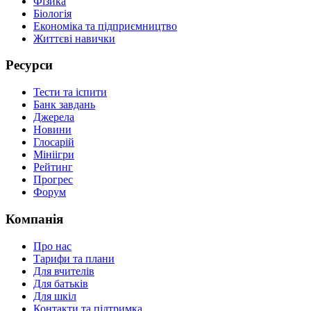
Фізика
Біологія
Економіка та підприємництво
Життєві навички
Ресурси
Тести та іспити
Банк завдань
Джерела
Новини
Глосарій
Мініігри
Рейтинг
Прогрес
Форум
Компанія
Про нас
Тарифи та плани
Для вчителів
Для батьків
Для шкіл
Контакти та підтримка