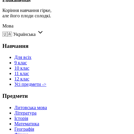
Edukamentas
Коріння навчання гірке,
але його плоди солодкі.
Мова
🇺🇦
Українська
Навчання
Для всіх
9 клас
10 клас
11 клас
12 клас
Усі предмети ->
Предмети
Литовська мова
Література
Історія
Математика
Географія