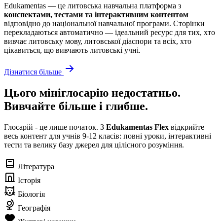
Edukamentas — це литовська навчальна платформа з
конспектами, тестами та інтерактивним контентом
відповідно до національної навчальної програми. Сторінки
перекладаються автоматично — ідеальний ресурс для тих, хто
вивчає литовську мову, литовської діаспори та всіх, хто
цікавиться, що вивчають литовські учні.
Дізнатися більше
Цього мініглосарію недостатньо.
Вивчайте більше і глибше.
Глосарій - це лише початок. З
Edukamentas Flex
відкрийте
весь контент для учнів 9-12 класів: повні уроки, інтерактивні
тести та велику базу джерел для цілісного розуміння.
Література
Історія
Біологія
Географія