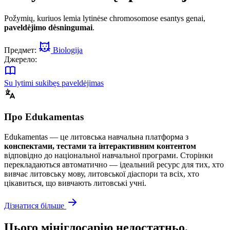
Požymių, kuriuos lemia lytinėse chromosomose esantys genai,
paveldėjimo dėsningumai
.
Предмет:
Biologija
Джерело:
Su lytimi sukibęs paveldėjimas
Про Edukamentas
Edukamentas — це литовська навчальна платформа з
конспектами, тестами та інтерактивним контентом
відповідно до національної навчальної програми. Сторінки
перекладаються автоматично — ідеальний ресурс для тих, хто
вивчає литовську мову, литовської діаспори та всіх, хто
цікавиться, що вивчають литовські учні.
Дізнатися більше
Цього мініглосарію недостатньо.