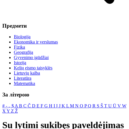
Предмети
Biologija
Ekonomika ir verslumas
Fizika
Geografija
Gyvenimo įgūdžiai
Istorija
Kelių eismo taisyklės
Lietuvių kalba
Literatūra
Matematika
За літерою
#
‐
„
$
A
B
C
Č
D
E
F
G
H
I
Į
J
K
L
M
N
O
P
Q
R
S
Š
T
U
Ū
V
W
X
Y
Z
Ž
Su lytimi sukibęs paveldėjimas