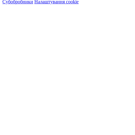
Субобробники
Налаштування cookie