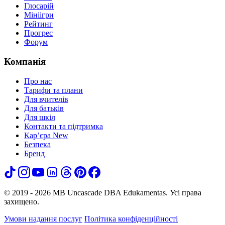
Глосарій
Мініігри
Рейтинг
Прогрес
Форум
Компанія
Про нас
Тарифи та плани
Для вчителів
Для батьків
Для шкіл
Контакти та підтримка
Кар’єра
New
Безпека
Бренд
© 2019 - 2026 MB Uncascade DBA Edukamentas. Усі права
захищено.
Умови надання послуг
Політика конфіденційності