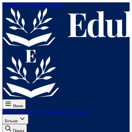
Перейти до основного вмісту
Меню
Ціни
Уроки
Тести
До іспитів
Для вчителів
Більше
Пошук