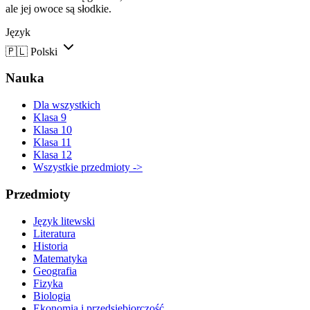
ale jej owoce są słodkie.
Język
🇵🇱
Polski
Nauka
Dla wszystkich
Klasa 9
Klasa 10
Klasa 11
Klasa 12
Wszystkie przedmioty ->
Przedmioty
Język litewski
Literatura
Historia
Matematyka
Geografia
Fizyka
Biologia
Ekonomia i przedsiębiorczość