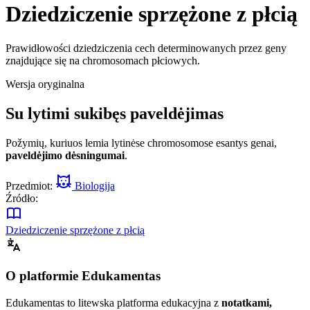
Dziedziczenie sprzężone z płcią
Prawidłowości dziedziczenia cech determinowanych przez geny
znajdujące się na chromosomach płciowych.
Wersja oryginalna
Su lytimi sukibęs paveldėjimas
Požymių, kuriuos lemia lytinėse chromosomose esantys genai,
paveldėjimo dėsningumai
.
Przedmiot:
Biologija
Źródło:
Dziedziczenie sprzężone z płcią
O platformie Edukamentas
Edukamentas to litewska platforma edukacyjna z
notatkami,