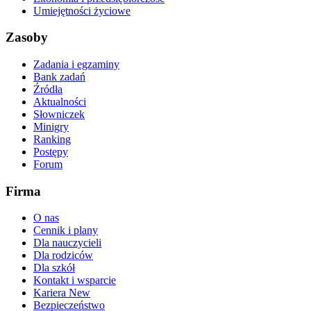
Umiejętności życiowe
Zasoby
Zadania i egzaminy
Bank zadań
Źródła
Aktualności
Słowniczek
Minigry
Ranking
Postępy
Forum
Firma
O nas
Cennik i plany
Dla nauczycieli
Dla rodziców
Dla szkół
Kontakt i wsparcie
Kariera
New
Bezpieczeństwo