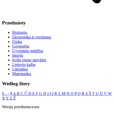
Przedmioty
Biologija
Ekonomika ir verslumas
Fizika
Geografija
Gyvenimo įgūdžiai
Istorija
Kelių eismo taisyklės
Lietuvių kalba
Literatūra
Matematika
Według litery
#
‐
„
$
A
B
C
Č
D
E
F
G
H
I
Į
J
K
L
M
N
O
P
Q
R
S
Š
T
U
Ū
V
W
X
Y
Z
Ž
Wersja przetłumaczona