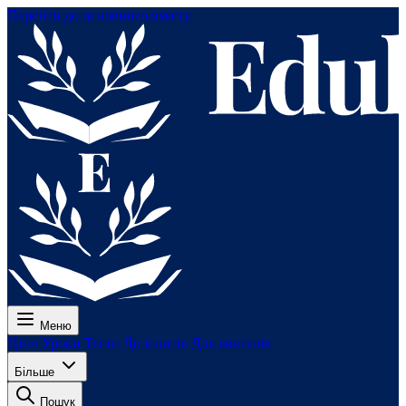
Перейти до основного вмісту
Меню
Ціни
Уроки
Тести
До іспитів
Для вчителів
Більше
Пошук