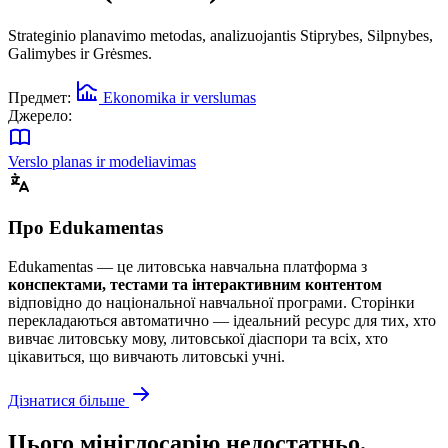
Strateginio planavimo metodas, analizuojantis Stiprybes, Silpnybes,
Galimybes ir Grėsmes.
Предмет:
Ekonomika ir verslumas
Джерело:
Verslo planas ir modeliavimas
Про Edukamentas
Edukamentas — це литовська навчальна платформа з
конспектами, тестами та інтерактивним контентом
відповідно до національної навчальної програми. Сторінки
перекладаються автоматично — ідеальний ресурс для тих, хто
вивчає литовську мову, литовської діаспори та всіх, хто
цікавиться, що вивчають литовські учні.
Дізнатися більше
Цього мініглосарію недостатньо.