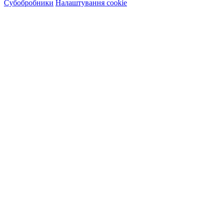
Субобробники
Налаштування cookie