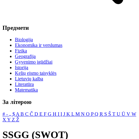
Предмети
Biologija
Ekonomika ir verslumas
Fizika
Geografija
Gyvenimo įgūdžiai
Istorija
Kelių eismo taisyklės
Lietuvių kalba
Literatūra
Matematika
За літерою
#
‐
„
$
A
B
C
Č
D
E
F
G
H
I
Į
J
K
L
M
N
O
P
Q
R
S
Š
T
U
Ū
V
W
X
Y
Z
Ž
SSGG (SWOT)