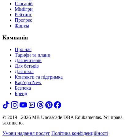
Глосарій
Мініігри
Рейтинг
Прогрес
Форум
Компанія
Про нас
Тарифи та плани
Для вчителів
Для батьків
Для шкіл
Контакти та підтримка
Кар’єра
New
Безпека
Бренд
© 2019 - 2026 MB Uncascade DBA Edukamentas. Усі права
захищено.
Умови надання послуг
Політика конфіденційності