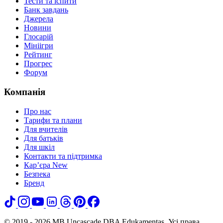
Тести та іспити
Банк завдань
Джерела
Новини
Глосарій
Мініігри
Рейтинг
Прогрес
Форум
Компанія
Про нас
Тарифи та плани
Для вчителів
Для батьків
Для шкіл
Контакти та підтримка
Кар’єра
New
Безпека
Бренд
© 2019 - 2026 MB Uncascade DBA Edukamentas. Усі права