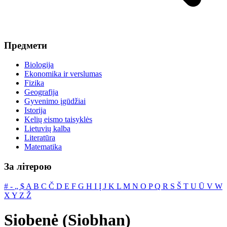
Предмети
Biologija
Ekonomika ir verslumas
Fizika
Geografija
Gyvenimo įgūdžiai
Istorija
Kelių eismo taisyklės
Lietuvių kalba
Literatūra
Matematika
За літерою
#
‐
„
$
A
B
C
Č
D
E
F
G
H
I
Į
J
K
L
M
N
O
P
Q
R
S
Š
T
U
Ū
V
W
X
Y
Z
Ž
Siobenė (Siobhan)