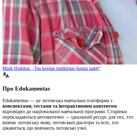
Mark Haddon. „Tas keistas nutikimas šuniui naktį“
Про Edukamentas
Edukamentas — це литовська навчальна платформа з
конспектами, тестами та інтерактивним контентом
відповідно до національної навчальної програми. Сторінки
перекладаються автоматично — ідеальний ресурс для тих, хто
вивчає литовську мову, литовської діаспори та всіх, хто
цікавиться, що вивчають литовські учні.