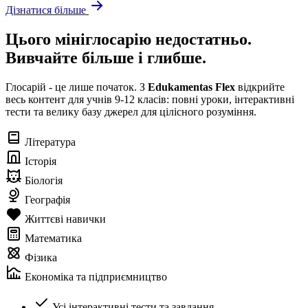
Дізнатися більше
Цього мініглосарію недостатньо.
Вивчайте більше і глибше.
Глосарій - це лише початок. З
Edukamentas Flex
відкрийте
весь контент для учнів 9-12 класів: повні уроки, інтерактивні
тести та велику базу джерел для цілісного розуміння.
Література
Історія
Біологія
Географія
Життєві навички
Математика
Фізика
Економіка та підприємництво
Усі інтерактивні тести та завдання