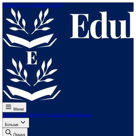
Перейти до основного вмісту
Меню
Ціни
Уроки
Тести
До іспитів
Для вчителів
Більше
Пошук