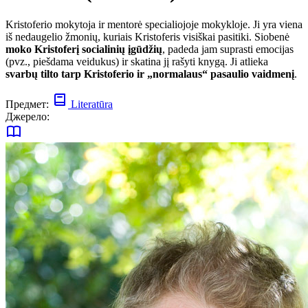
Kristoferio mokytoja ir mentorė specialiojoje mokykloje. Ji yra viena
iš nedaugelio žmonių, kuriais Kristoferis visiškai pasitiki. Siobenė
moko Kristoferį socialinių įgūdžių
, padeda jam suprasti emocijas
(pvz., piešdama veidukus) ir skatina jį rašyti knygą. Ji atlieka
svarbų tilto tarp Kristoferio ir „normalaus“ pasaulio vaidmenį
.
Предмет:
Literatūra
Джерело: