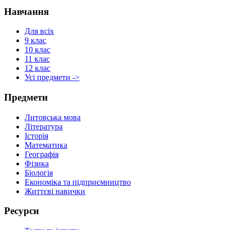
Навчання
Для всіх
9 клас
10 клас
11 клас
12 клас
Усі предмети ->
Предмети
Литовська мова
Література
Історія
Математика
Географія
Фізика
Біологія
Економіка та підприємництво
Життєві навички
Ресурси