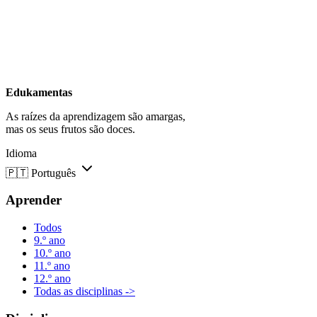
Edukamentas
As raízes da aprendizagem são amargas,
mas os seus frutos são doces.
Idioma
🇵🇹
Português
Aprender
Todos
9.º ano
10.º ano
11.º ano
12.º ano
Todas as disciplinas ->