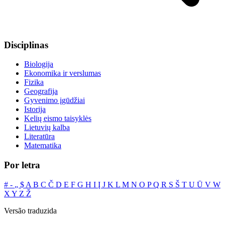
Disciplinas
Biologija
Ekonomika ir verslumas
Fizika
Geografija
Gyvenimo įgūdžiai
Istorija
Kelių eismo taisyklės
Lietuvių kalba
Literatūra
Matematika
Por letra
#
‐
„
$
A
B
C
Č
D
E
F
G
H
I
Į
J
K
L
M
N
O
P
Q
R
S
Š
T
U
Ū
V
W
X
Y
Z
Ž
Versão traduzida