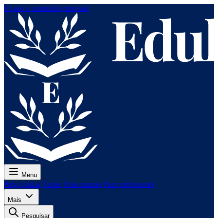
Ir para o conteúdo principal
Menu
Preço
Aulas
Testes
Para exames
Para professores
Mais
Pesquisar