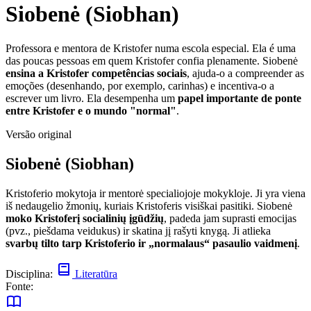
Siobenė (Siobhan)
Professora e mentora de Kristofer numa escola especial. Ela é uma
das poucas pessoas em quem Kristofer confia plenamente. Siobenė
ensina a Kristofer competências sociais
, ajuda-o a compreender as
emoções (desenhando, por exemplo, carinhas) e incentiva-o a
escrever um livro. Ela desempenha um
papel importante de ponte
entre Kristofer e o mundo "normal"
.
Versão original
Siobenė (Siobhan)
Kristoferio mokytoja ir mentorė specialiojoje mokykloje. Ji yra viena
iš nedaugelio žmonių, kuriais Kristoferis visiškai pasitiki. Siobenė
moko Kristoferį socialinių įgūdžių
, padeda jam suprasti emocijas
(pvz., piešdama veidukus) ir skatina jį rašyti knygą. Ji atlieka
svarbų tilto tarp Kristoferio ir „normalaus“ pasaulio vaidmenį
.
Disciplina:
Literatūra
Fonte: