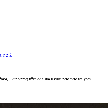
X
Y
Z
Ž
žmogų, kurio protą užvaldė aistra ir kuris nebemato realybės.