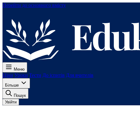
Перейти до основного вмісту
Меню
Ціни
Уроки
Тести
До іспитів
Для вчителів
Більше
Пошук
Увійти