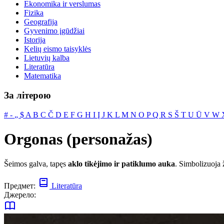
Ekonomika ir verslumas
Fizika
Geografija
Gyvenimo įgūdžiai
Istorija
Kelių eismo taisyklės
Lietuvių kalba
Literatūra
Matematika
За літерою
#
‐
„
$
A
B
C
Č
D
E
F
G
H
I
Į
J
K
L
M
N
O
P
Q
R
S
Š
T
U
Ū
V
W
Orgonas (personažas)
Šeimos galva, tapęs
aklo tikėjimo ir patiklumo auka
. Simbolizuoja 
Предмет:
Literatūra
Джерело: