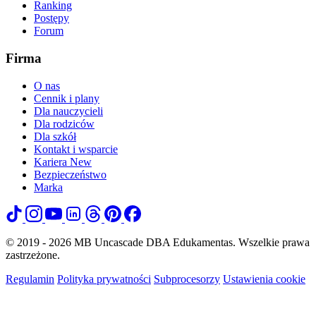
Ranking
Postępy
Forum
Firma
O nas
Cennik i plany
Dla nauczycieli
Dla rodziców
Dla szkół
Kontakt i wsparcie
Kariera
New
Bezpieczeństwo
Marka
© 2019 - 2026 MB Uncascade DBA Edukamentas. Wszelkie prawa
zastrzeżone.
Regulamin
Polityka prywatności
Subprocesorzy
Ustawienia cookie