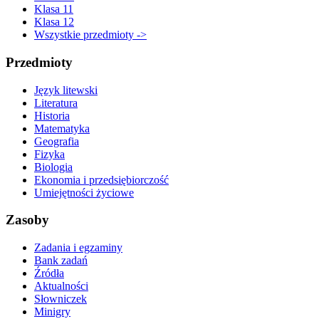
Klasa 11
Klasa 12
Wszystkie przedmioty ->
Przedmioty
Język litewski
Literatura
Historia
Matematyka
Geografia
Fizyka
Biologia
Ekonomia i przedsiębiorczość
Umiejętności życiowe
Zasoby
Zadania i egzaminy
Bank zadań
Źródła
Aktualności
Słowniczek
Minigry