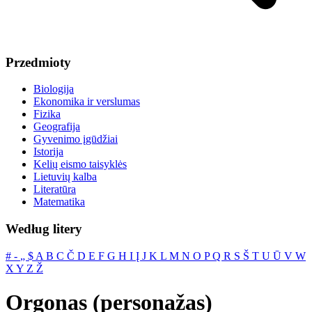
Przedmioty
Biologija
Ekonomika ir verslumas
Fizika
Geografija
Gyvenimo įgūdžiai
Istorija
Kelių eismo taisyklės
Lietuvių kalba
Literatūra
Matematika
Według litery
#
‐
„
$
A
B
C
Č
D
E
F
G
H
I
Į
J
K
L
M
N
O
P
Q
R
S
Š
T
U
Ū
V
W
X
Y
Z
Ž
Orgonas (personažas)