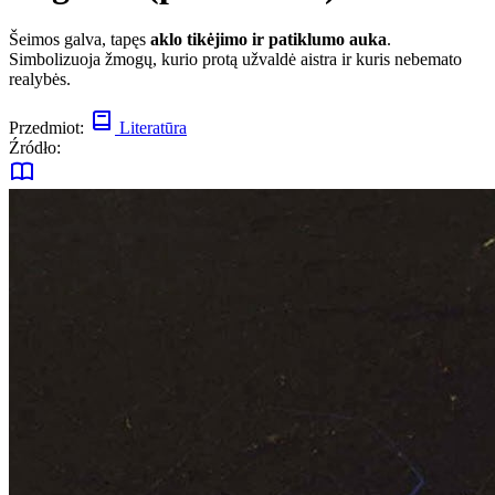
Šeimos galva, tapęs
aklo tikėjimo ir patiklumo auka
.
Simbolizuoja žmogų, kurio protą užvaldė aistra ir kuris nebemato
realybės.
Przedmiot:
Literatūra
Źródło: