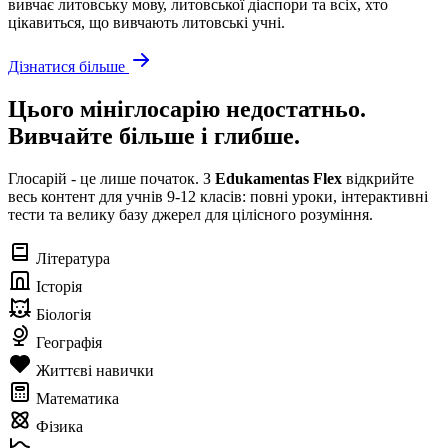
вивчає литовську мову, литовської діаспори та всіх, хто
цікавиться, що вивчають литовські учні.
Дізнатися більше
Цього мініглосарію недостатньо.
Вивчайте більше і глибше.
Глосарій - це лише початок. З
Edukamentas Flex
відкрийте
весь контент для учнів 9-12 класів: повні уроки, інтерактивні
тести та велику базу джерел для цілісного розуміння.
Література
Історія
Біологія
Географія
Життєві навички
Математика
Фізика