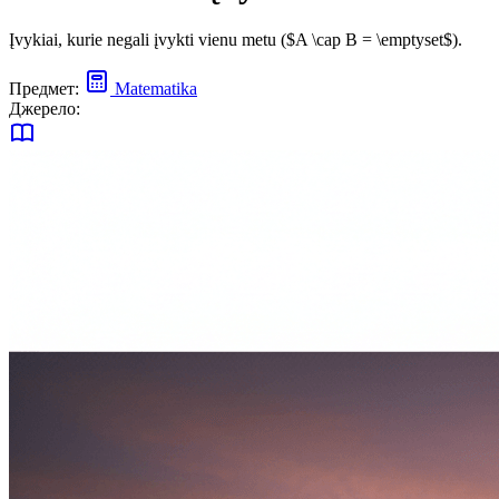
Įvykiai, kurie negali įvykti vienu metu ($A \cap B = \emptyset$).
Предмет:
Matematika
Джерело: