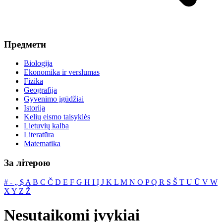
Предмети
Biologija
Ekonomika ir verslumas
Fizika
Geografija
Gyvenimo įgūdžiai
Istorija
Kelių eismo taisyklės
Lietuvių kalba
Literatūra
Matematika
За літерою
#
‐
„
$
A
B
C
Č
D
E
F
G
H
I
Į
J
K
L
M
N
O
P
Q
R
S
Š
T
U
Ū
V
W
X
Y
Z
Ž
Nesutaikomi įvykiai