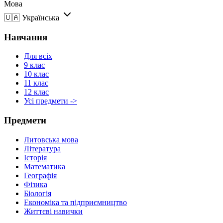
Мова
🇺🇦
Українська
Навчання
Для всіх
9 клас
10 клас
11 клас
12 клас
Усі предмети ->
Предмети
Литовська мова
Література
Історія
Математика
Географія
Фізика
Біологія
Економіка та підприємництво
Життєві навички