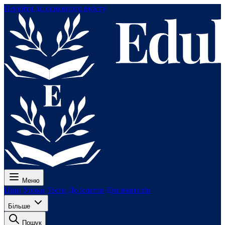
Перейти до основного вмісту
Меню
Ціни
Уроки
Тести
До іспитів
Для вчителів
Більше
Пошук