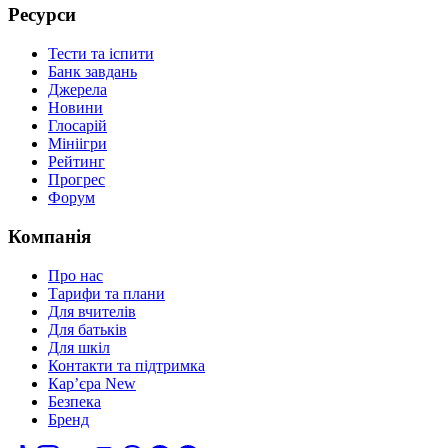
Ресурси
Тести та іспити
Банк завдань
Джерела
Новини
Глосарій
Мініігри
Рейтинг
Прогрес
Форум
Компанія
Про нас
Тарифи та плани
Для вчителів
Для батьків
Для шкіл
Контакти та підтримка
Кар’єра
New
Безпека
Бренд