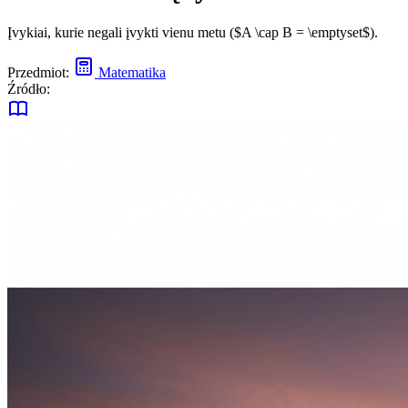
Įvykiai, kurie negali įvykti vienu metu ($A \cap B = \emptyset$).
Przedmiot:
Matematika
Źródło: