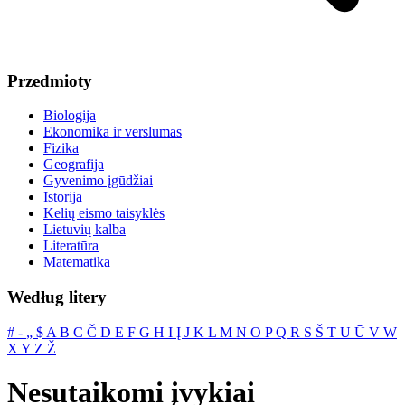
Przedmioty
Biologija
Ekonomika ir verslumas
Fizika
Geografija
Gyvenimo įgūdžiai
Istorija
Kelių eismo taisyklės
Lietuvių kalba
Literatūra
Matematika
Według litery
#
‐
„
$
A
B
C
Č
D
E
F
G
H
I
Į
J
K
L
M
N
O
P
Q
R
S
Š
T
U
Ū
V
W
X
Y
Z
Ž
Nesutaikomi įvykiai