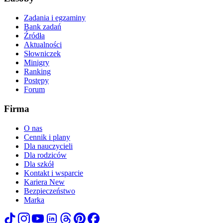
Zadania i egzaminy
Bank zadań
Źródła
Aktualności
Słowniczek
Minigry
Ranking
Postępy
Forum
Firma
O nas
Cennik i plany
Dla nauczycieli
Dla rodziców
Dla szkół
Kontakt i wsparcie
Kariera
New
Bezpieczeństwo
Marka