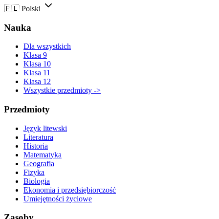
🇵🇱
Polski
Nauka
Dla wszystkich
Klasa 9
Klasa 10
Klasa 11
Klasa 12
Wszystkie przedmioty ->
Przedmioty
Język litewski
Literatura
Historia
Matematyka
Geografia
Fizyka
Biologia
Ekonomia i przedsiębiorczość
Umiejętności życiowe
Zasoby