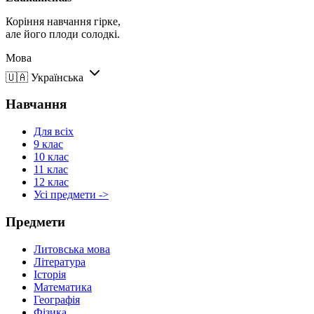
Коріння навчання гірке,
але його плоди солодкі.
Мова
🇺🇦
Українська
Навчання
Для всіх
9 клас
10 клас
11 клас
12 клас
Усі предмети ->
Предмети
Литовська мова
Література
Історія
Математика
Географія
Фізика