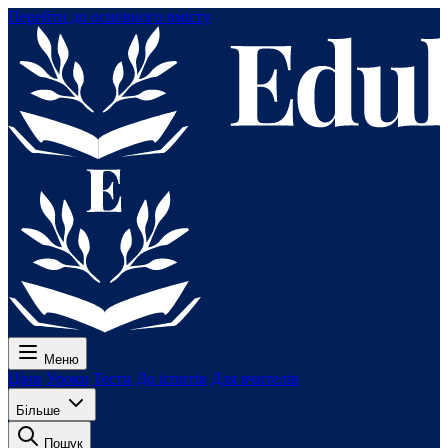
Перейти до основного вмісту
Меню
Ціни
Уроки
Тести
До іспитів
Для вчителів
Більше
Пошук