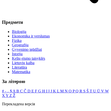
Предмети
Biologija
Ekonomika ir verslumas
Fizika
Geografija
Gyvenimo įgūdžiai
Istorija
Kelių eismo taisyklės
Lietuvių kalba
Literatūra
Matematika
За літерою
#
‐
„
$
A
B
C
Č
D
E
F
G
H
I
Į
J
K
L
M
N
O
P
Q
R
S
Š
T
U
Ū
V
W
X
Y
Z
Ž
Перекладена версія