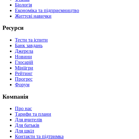
Біологія
Економіка та підприємництво
Життєві навички
Ресурси
Тести та іспити
Банк завдань
Джерела
Новини
Глосарій
Мініігри
Рейтинг
Прогрес
Форум
Компанія
Про нас
Тарифи та плани
Для вчителів
Для батьків
Для шкіл
Контакти та підтримка