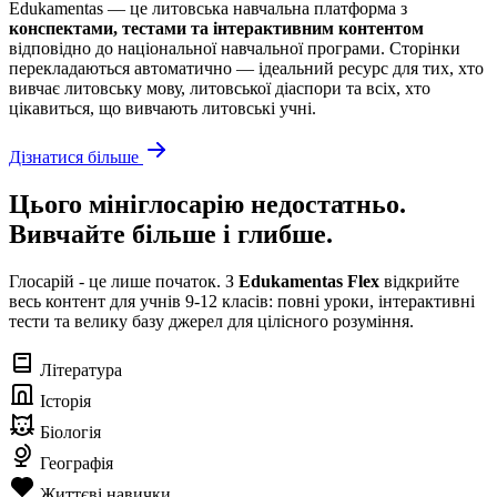
Edukamentas — це литовська навчальна платформа з
конспектами, тестами та інтерактивним контентом
відповідно до національної навчальної програми. Сторінки
перекладаються автоматично — ідеальний ресурс для тих, хто
вивчає литовську мову, литовської діаспори та всіх, хто
цікавиться, що вивчають литовські учні.
Дізнатися більше
Цього мініглосарію недостатньо.
Вивчайте більше і глибше.
Глосарій - це лише початок. З
Edukamentas Flex
відкрийте
весь контент для учнів 9-12 класів: повні уроки, інтерактивні
тести та велику базу джерел для цілісного розуміння.
Література
Історія
Біологія
Географія
Життєві навички