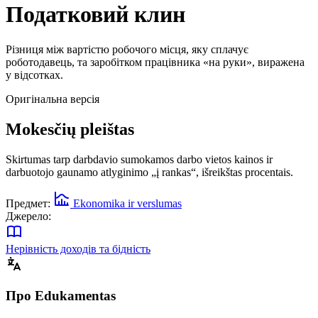
Податковий клин
Різниця між вартістю робочого місця, яку сплачує
роботодавець, та заробітком працівника «на руки», виражена
у відсотках.
Оригінальна версія
Mokesčių pleištas
Skirtumas tarp darbdavio sumokamos darbo vietos kainos ir
darbuotojo gaunamo atlyginimo „į rankas“, išreikštas procentais.
Предмет:
Ekonomika ir verslumas
Джерело:
Нерівність доходів та бідність
Про Edukamentas