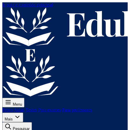
Ir para o conteúdo principal
Menu
Preço
Aulas
Testes
Para exames
Para professores
Mais
Pesquisar