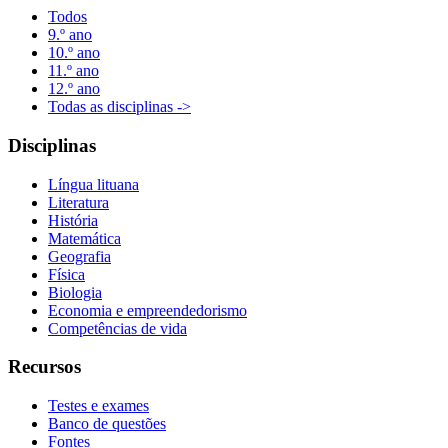
Todos
9.º ano
10.º ano
11.º ano
12.º ano
Todas as disciplinas ->
Disciplinas
Língua lituana
Literatura
História
Matemática
Geografia
Física
Biologia
Economia e empreendedorismo
Competências de vida
Recursos
Testes e exames
Banco de questões
Fontes