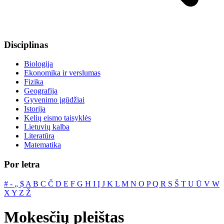
Disciplinas
Biologija
Ekonomika ir verslumas
Fizika
Geografija
Gyvenimo įgūdžiai
Istorija
Kelių eismo taisyklės
Lietuvių kalba
Literatūra
Matematika
Por letra
#
‐
„
$
A
B
C
Č
D
E
F
G
H
I
Į
J
K
L
M
N
O
P
Q
R
S
Š
T
U
Ū
V
W
X
Y
Z
Ž
Mokesčių pleištas