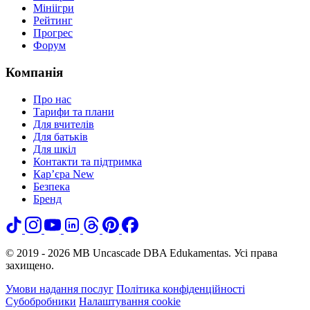
Мініігри
Рейтинг
Прогрес
Форум
Компанія
Про нас
Тарифи та плани
Для вчителів
Для батьків
Для шкіл
Контакти та підтримка
Кар’єра
New
Безпека
Бренд
© 2019 - 2026 MB Uncascade DBA Edukamentas. Усі права
захищено.
Умови надання послуг
Політика конфіденційності
Субобробники
Налаштування cookie