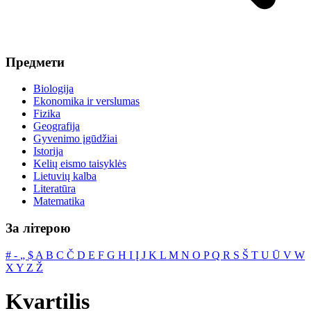
Предмети
Biologija
Ekonomika ir verslumas
Fizika
Geografija
Gyvenimo įgūdžiai
Istorija
Kelių eismo taisyklės
Lietuvių kalba
Literatūra
Matematika
За літерою
#
‐
„
$
A
B
C
Č
D
E
F
G
H
I
Į
J
K
L
M
N
O
P
Q
R
S
Š
T
U
Ū
V
W
X
Y
Z
Ž
Kvartilis