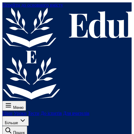
Перейти до основного вмісту
Меню
Ціни
Уроки
Тести
До іспитів
Для вчителів
Більше
Пошук