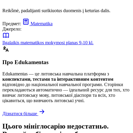
Reikšmė, padalijanti surikiuotus duomenis į keturias dalis.
Предмет:
Matematika
Джерело:
Ilgalaikis matematikos mokymosi planas 9-10 kl.
Про Edukamentas
Edukamentas — це литовська навчальна платформа з
конспектами, тестами та інтерактивним контентом
відповідно до національної навчальної програми. Сторінки
перекладаються автоматично — ідеальний ресурс для тих, хто
вивчає литовську мову, литовської діаспори та всіх, хто
цікавиться, що вивчають литовські учні.
Дізнатися більше
Цього мініглосарію недостатньо.