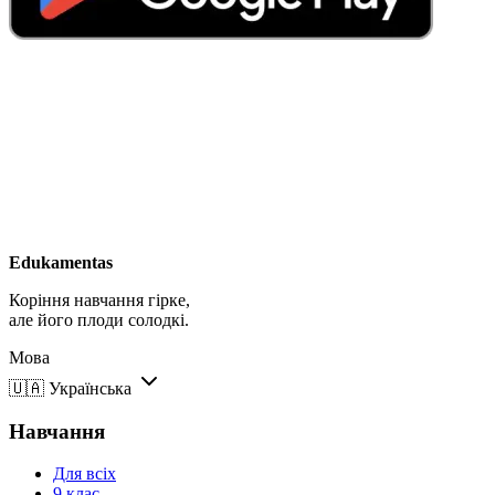
Edukamentas
Коріння навчання гірке,
але його плоди солодкі.
Мова
🇺🇦
Українська
Навчання
Для всіх
9 клас