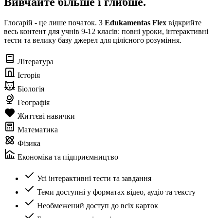
Вивчайте більше і глибше.
Глосарій - це лише початок. З
Edukamentas Flex
відкрийте
весь контент для учнів 9-12 класів: повні уроки, інтерактивні
тести та велику базу джерел для цілісного розуміння.
Література
Історія
Біологія
Географія
Життєві навички
Математика
Фізика
Економіка та підприємництво
Усі інтерактивні тести та завдання
Теми доступні у форматах відео, аудіо та тексту
Необмежений доступ до всіх карток