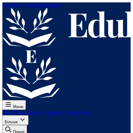
Перейти до основного вмісту
Меню
Ціни
Уроки
Тести
До іспитів
Для вчителів
Більше
Пошук