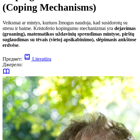
(Coping Mechanisms)
Veiksmai ar mintys, kuriuos žmogus naudoja, kad susidorotų su
stresu ir baime. Kristoferio kopingumo mechanizmai yra
dejavimas
(groaning), matematikos uždavinių sprendimas mintyse, pirštų
suglaudimas su tėvais (vietoj apsikabinimo), slėpimasis ankštose
erdvėse
.
Предмет:
Literatūra
Джерело: