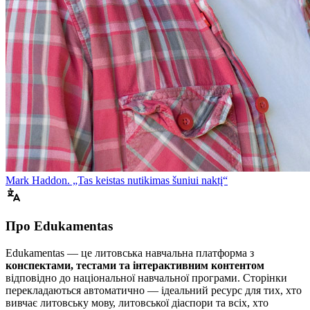
Mark Haddon. „Tas keistas nutikimas šuniui naktį“
Про Edukamentas
Edukamentas — це литовська навчальна платформа з
конспектами, тестами та інтерактивним контентом
відповідно до національної навчальної програми. Сторінки
перекладаються автоматично — ідеальний ресурс для тих, хто
вивчає литовську мову, литовської діаспори та всіх, хто