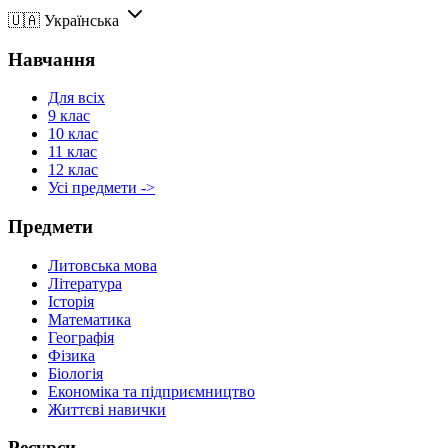
🇺🇦
Українська
Навчання
Для всіх
9 клас
10 клас
11 клас
12 клас
Усі предмети ->
Предмети
Литовська мова
Література
Історія
Математика
Географія
Фізика
Біологія
Економіка та підприємництво
Життєві навички
Ресурси