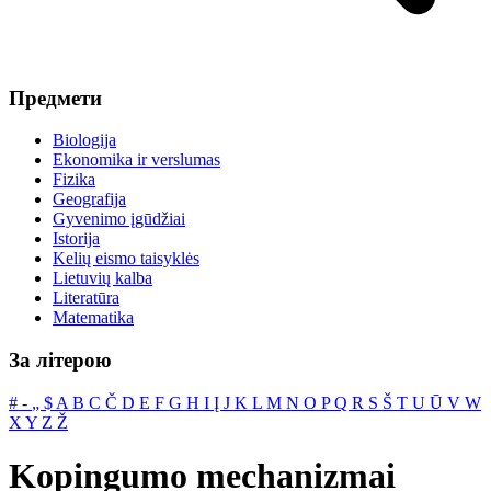
Предмети
Biologija
Ekonomika ir verslumas
Fizika
Geografija
Gyvenimo įgūdžiai
Istorija
Kelių eismo taisyklės
Lietuvių kalba
Literatūra
Matematika
За літерою
#
‐
„
$
A
B
C
Č
D
E
F
G
H
I
Į
J
K
L
M
N
O
P
Q
R
S
Š
T
U
Ū
V
W
X
Y
Z
Ž
Kopingumo mechanizmai