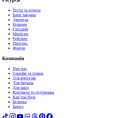
Тести та іспити
Банк завдань
Джерела
Новини
Глосарій
Мініігри
Рейтинг
Прогрес
Форум
Компанія
Про нас
Тарифи та плани
Для вчителів
Для батьків
Для шкіл
Контакти та підтримка
Кар’єра
New
Безпека
Бренд