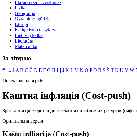
Ekonomika ir verslumas
Fizika
Geografija
Gyvenimo įgūdžiai
Istorija
Kelių eismo taisyklės
Lietuvių kalba
Literatūra
Matematika
За літерою
#
‐
„
$
A
B
C
Č
D
E
F
G
H
I
Į
J
K
L
M
N
O
P
Q
R
S
Š
T
U
Ū
V
W
Перекладена версія
Каштна інфляція (Cost-push)
Зростання цін через подорожчання виробничих ресурсів (нафти
Оригінальна версія
Kaštų infliacija (Cost-push)