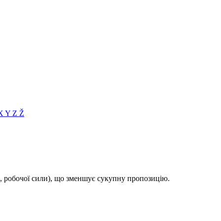
X
Y
Z
Ž
, робочої сили), що зменшує сукупну пропозицію.