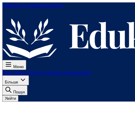
Перейти до основного вмісту
Меню
Ціни
Уроки
Тести
До іспитів
Для вчителів
Більше
Пошук
Увійти