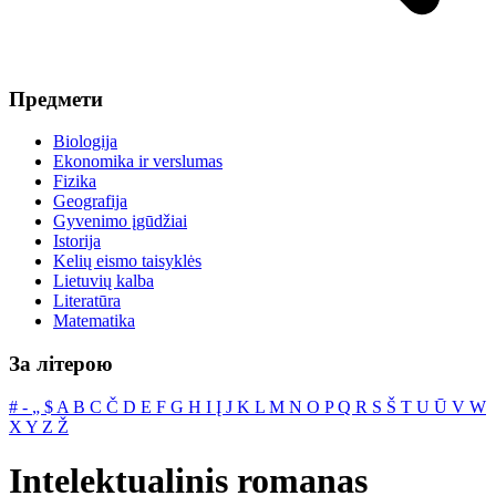
Предмети
Biologija
Ekonomika ir verslumas
Fizika
Geografija
Gyvenimo įgūdžiai
Istorija
Kelių eismo taisyklės
Lietuvių kalba
Literatūra
Matematika
За літерою
#
‐
„
$
A
B
C
Č
D
E
F
G
H
I
Į
J
K
L
M
N
O
P
Q
R
S
Š
T
U
Ū
V
W
X
Y
Z
Ž
Intelektualinis romanas