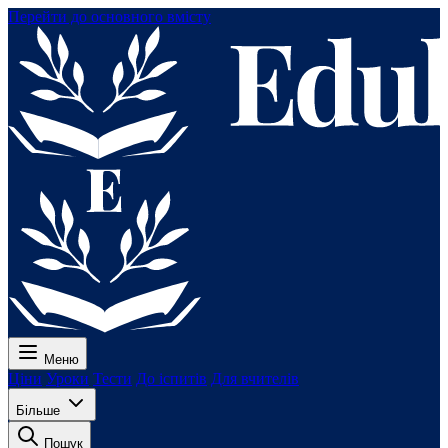
Перейти до основного вмісту
Меню
Ціни
Уроки
Тести
До іспитів
Для вчителів
Більше
Пошук