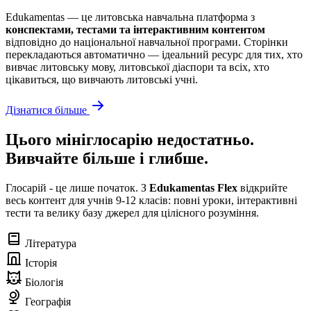
Edukamentas — це литовська навчальна платформа з
конспектами, тестами та інтерактивним контентом
відповідно до національної навчальної програми. Сторінки
перекладаються автоматично — ідеальний ресурс для тих, хто
вивчає литовську мову, литовської діаспори та всіх, хто
цікавиться, що вивчають литовські учні.
Дізнатися більше
Цього мініглосарію недостатньо.
Вивчайте більше і глибше.
Глосарій - це лише початок. З
Edukamentas Flex
відкрийте
весь контент для учнів 9-12 класів: повні уроки, інтерактивні
тести та велику базу джерел для цілісного розуміння.
Література
Історія
Біологія
Географія