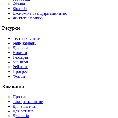
Фізика
Біологія
Економіка та підприємництво
Життєві навички
Ресурси
Тести та іспити
Банк завдань
Джерела
Новини
Глосарій
Мініігри
Рейтинг
Прогрес
Форум
Компанія
Про нас
Тарифи та плани
Для вчителів
Для батьків
Для шкіл