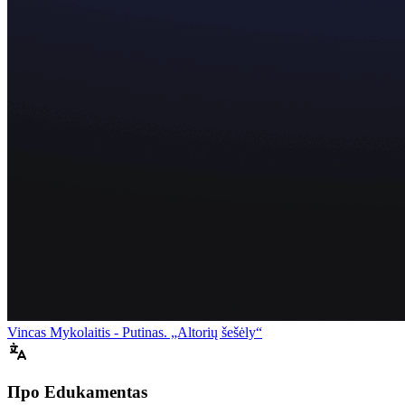
Vincas Mykolaitis - Putinas. „Altorių šešėly“
Про Edukamentas