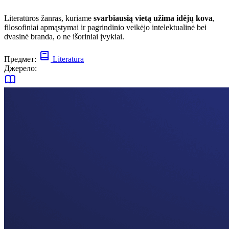
Literatūros žanras, kuriame
svarbiausią vietą užima idėjų kova
,
filosofiniai apmąstymai ir pagrindinio veikėjo intelektualinė bei
dvasinė branda, o ne išoriniai įvykiai.
Предмет:
Literatūra
Джерело: