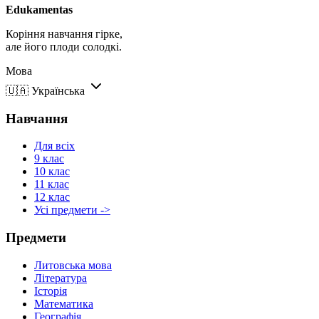
Edukamentas
Коріння навчання гірке,
але його плоди солодкі.
Мова
🇺🇦
Українська
Навчання
Для всіх
9 клас
10 клас
11 клас
12 клас
Усі предмети ->
Предмети
Литовська мова
Література
Історія
Математика
Географія