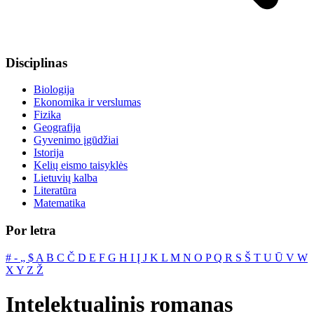
Disciplinas
Biologija
Ekonomika ir verslumas
Fizika
Geografija
Gyvenimo įgūdžiai
Istorija
Kelių eismo taisyklės
Lietuvių kalba
Literatūra
Matematika
Por letra
#
‐
„
$
A
B
C
Č
D
E
F
G
H
I
Į
J
K
L
M
N
O
P
Q
R
S
Š
T
U
Ū
V
W
X
Y
Z
Ž
Intelektualinis romanas