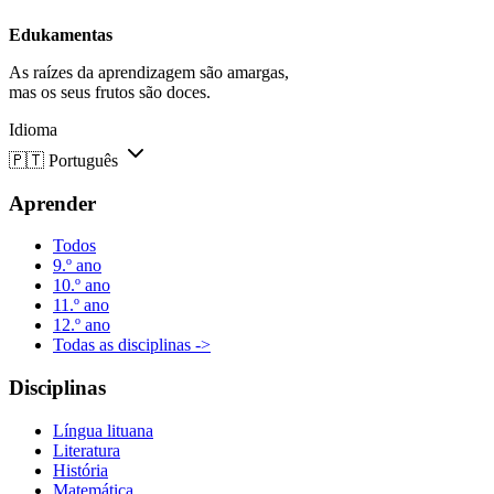
Edukamentas
As raízes da aprendizagem são amargas,
mas os seus frutos são doces.
Idioma
🇵🇹
Português
Aprender
Todos
9.º ano
10.º ano
11.º ano
12.º ano
Todas as disciplinas ->
Disciplinas
Língua lituana
Literatura
História
Matemática