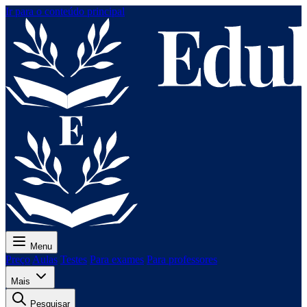
Ir para o conteúdo principal
Menu
Preço
Aulas
Testes
Para exames
Para professores
Mais
Pesquisar