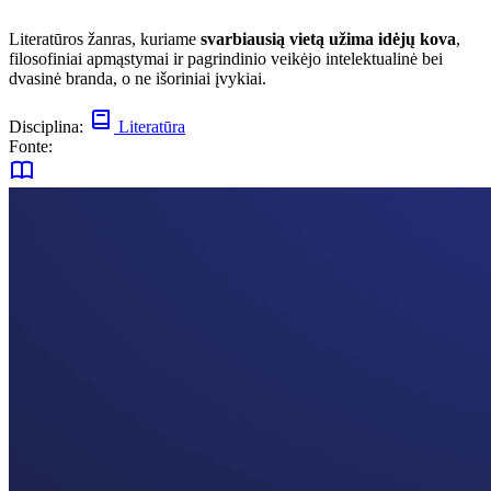
Literatūros žanras, kuriame
svarbiausią vietą užima idėjų kova
,
filosofiniai apmąstymai ir pagrindinio veikėjo intelektualinė bei
dvasinė branda, o ne išoriniai įvykiai.
Disciplina:
Literatūra
Fonte: