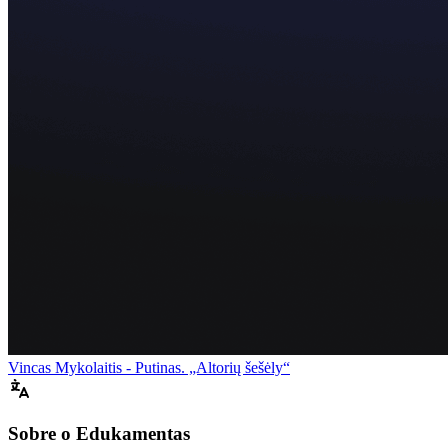
Vincas Mykolaitis - Putinas. „Altorių šešėly“
Sobre o Edukamentas