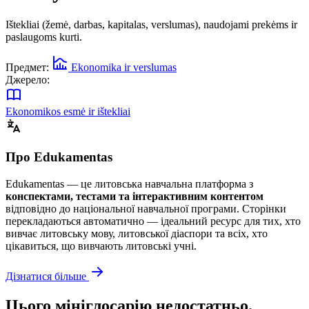
Ištekliai (žemė, darbas, kapitalas, verslumas), naudojami prekėms ir
paslaugoms kurti.
Предмет:
Ekonomika ir verslumas
Джерело:
Ekonomikos esmė ir ištekliai
Про Edukamentas
Edukamentas — це литовська навчальна платформа з
конспектами, тестами та інтерактивним контентом
відповідно до національної навчальної програми. Сторінки
перекладаються автоматично — ідеальний ресурс для тих, хто
вивчає литовську мову, литовської діаспори та всіх, хто
цікавиться, що вивчають литовські учні.
Дізнатися більше
Цього мініглосарію недостатньо.