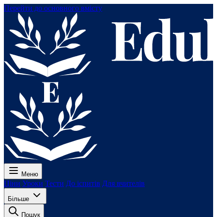
Перейти до основного вмісту
Меню
Ціни
Уроки
Тести
До іспитів
Для вчителів
Більше
Пошук