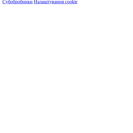
Субобробники
Налаштування cookie