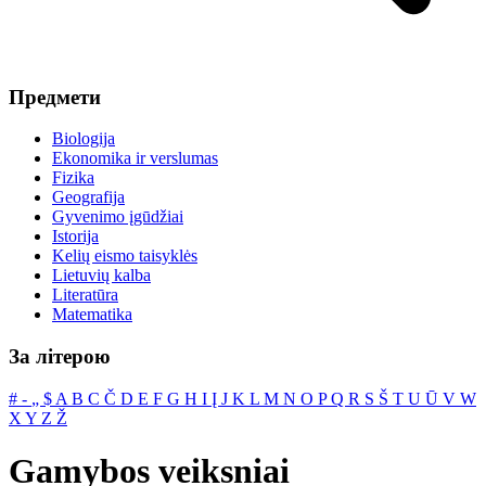
Предмети
Biologija
Ekonomika ir verslumas
Fizika
Geografija
Gyvenimo įgūdžiai
Istorija
Kelių eismo taisyklės
Lietuvių kalba
Literatūra
Matematika
За літерою
#
‐
„
$
A
B
C
Č
D
E
F
G
H
I
Į
J
K
L
M
N
O
P
Q
R
S
Š
T
U
Ū
V
W
X
Y
Z
Ž
Gamybos veiksniai