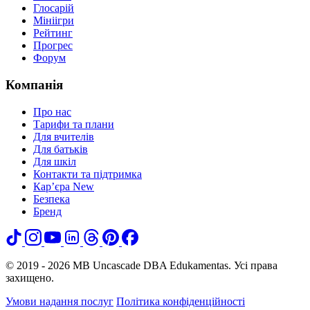
Глосарій
Мініігри
Рейтинг
Прогрес
Форум
Компанія
Про нас
Тарифи та плани
Для вчителів
Для батьків
Для шкіл
Контакти та підтримка
Кар’єра
New
Безпека
Бренд
© 2019 - 2026 MB Uncascade DBA Edukamentas. Усі права
захищено.
Умови надання послуг
Політика конфіденційності