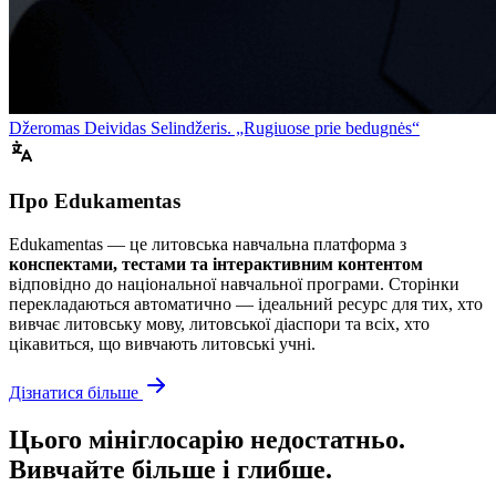
Džeromas Deividas Selindžeris. „Rugiuose prie bedugnės“
Про Edukamentas
Edukamentas — це литовська навчальна платформа з
конспектами, тестами та інтерактивним контентом
відповідно до національної навчальної програми. Сторінки
перекладаються автоматично — ідеальний ресурс для тих, хто
вивчає литовську мову, литовської діаспори та всіх, хто
цікавиться, що вивчають литовські учні.
Дізнатися більше
Цього мініглосарію недостатньо.
Вивчайте більше і глибше.