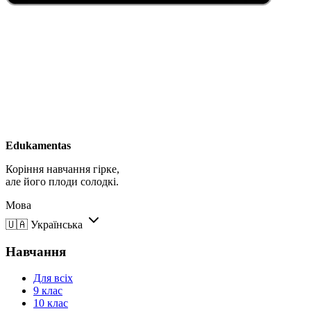
Edukamentas
Коріння навчання гірке,
але його плоди солодкі.
Мова
🇺🇦
Українська
Навчання
Для всіх
9 клас
10 клас