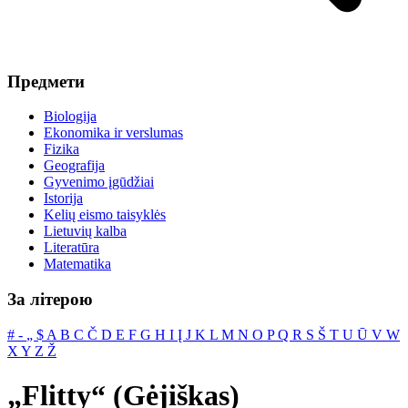
Предмети
Biologija
Ekonomika ir verslumas
Fizika
Geografija
Gyvenimo įgūdžiai
Istorija
Kelių eismo taisyklės
Lietuvių kalba
Literatūra
Matematika
За літерою
#
‐
„
$
A
B
C
Č
D
E
F
G
H
I
Į
J
K
L
M
N
O
P
Q
R
S
Š
T
U
Ū
V
W
X
Y
Z
Ž
„Flitty“ (Gėjiškas)