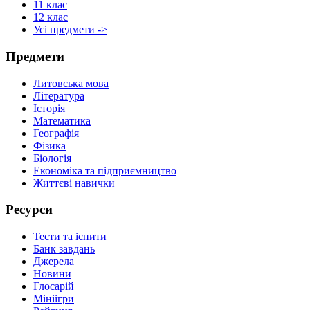
11 клас
12 клас
Усі предмети ->
Предмети
Литовська мова
Література
Історія
Математика
Географія
Фізика
Біологія
Економіка та підприємництво
Життєві навички
Ресурси
Тести та іспити
Банк завдань
Джерела
Новини
Глосарій
Мініігри