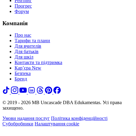
Рейтинг
Прогрес
Форум
Компанія
Про нас
Тарифи та плани
Для вчителів
Для батьків
Для шкіл
Контакти та підтримка
Кар’єра
New
Безпека
Бренд
© 2019 - 2026 MB Uncascade DBA Edukamentas. Усі права
захищено.
Умови надання послуг
Політика конфіденційності
Субобробники
Налаштування cookie