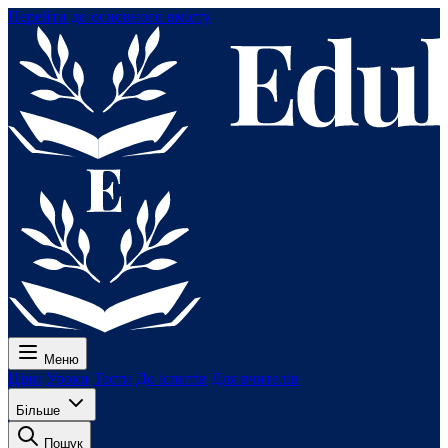
Перейти до основного вмісту
Меню
Ціни
Уроки
Тести
До іспитів
Для вчителів
Більше
Пошук