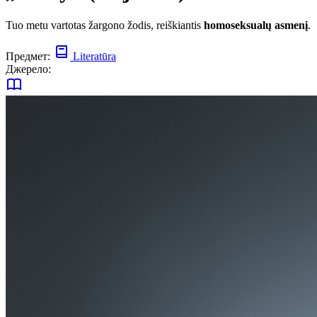
Tuo metu vartotas žargono žodis, reiškiantis
homoseksualų asmenį
.
Предмет:
Literatūra
Джерело: