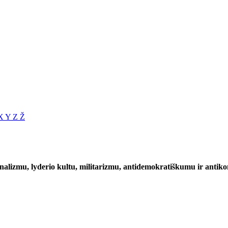
X
Y
Z
Ž
onalizmu, lyderio kultu, militarizmu, antidemokratiškumu ir anti