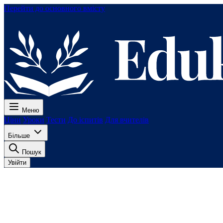
Перейти до основного вмісту
Меню
Ціни
Уроки
Тести
До іспитів
Для вчителів
Більше
Пошук
Увійти