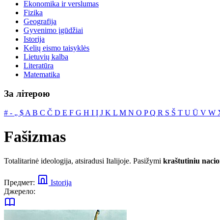
Ekonomika ir verslumas
Fizika
Geografija
Gyvenimo įgūdžiai
Istorija
Kelių eismo taisyklės
Lietuvių kalba
Literatūra
Matematika
За літерою
#
‐
„
$
A
B
C
Č
D
E
F
G
H
I
Į
J
K
L
M
N
O
P
Q
R
S
Š
T
U
Ū
V
W
Fašizmas
Totalitarinė ideologija, atsiradusi Italijoje. Pasižymi
kraštutiniu naci
Предмет:
Istorija
Джерело: