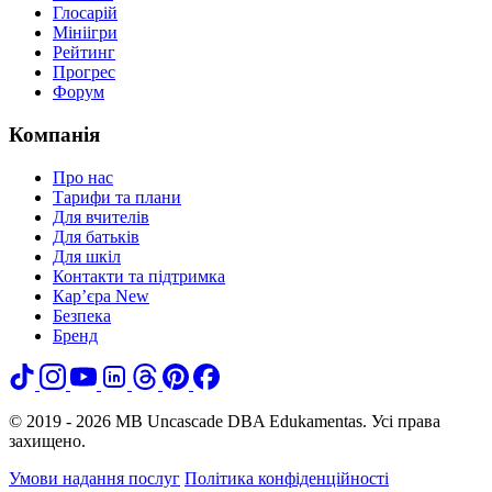
Глосарій
Мініігри
Рейтинг
Прогрес
Форум
Компанія
Про нас
Тарифи та плани
Для вчителів
Для батьків
Для шкіл
Контакти та підтримка
Кар’єра
New
Безпека
Бренд
© 2019 - 2026 MB Uncascade DBA Edukamentas. Усі права
захищено.
Умови надання послуг
Політика конфіденційності