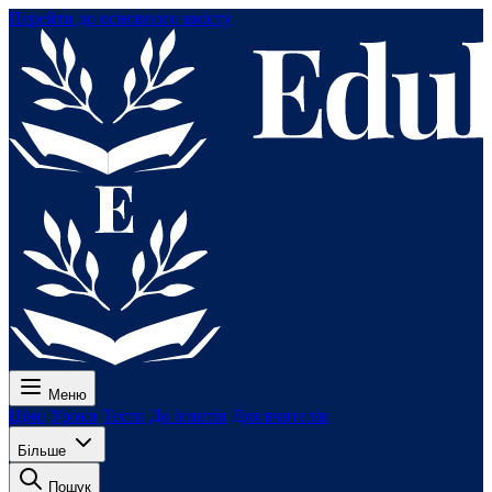
Перейти до основного вмісту
Меню
Ціни
Уроки
Тести
До іспитів
Для вчителів
Більше
Пошук