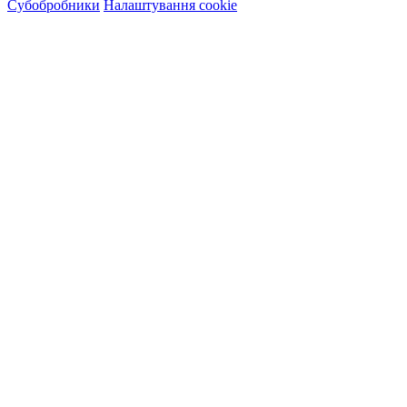
Субобробники
Налаштування cookie