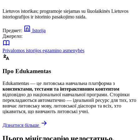
Lietuvos istorikas; programoje siejamas su šiuolaikinės Lietuvos
istoriografijos ir istorinio pasakojimo raida.
Предмет:
Istorija
Джерело:
Privalomos istorijos egzamino asmenybės
Про Edukamentas
Edukamentas — це литовська навчальна платформа з
конспектами, тестами та інтерактивним контентом
відповідно до національної навчальної програми. Сторінки
перекладаються автоматично — ідеальний ресурс для тих, хто
вивчає литовську мову, литовської діаспори та всіх, хто
цікавиться, що вивчають литовські учні.
Дізнатися більше
Цього мініглосарію недостатньо.