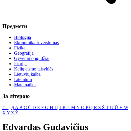
Предмети
Biologija
Ekonomika ir verslumas
Fizika
Geografija
Gyvenimo įgūdžiai
Istorija
Kelių eismo taisyklės
Lietuvių kalba
Literatūra
Matematika
За літерою
#
‐
„
$
A
B
C
Č
D
E
F
G
H
I
Į
J
K
L
M
N
O
P
Q
R
S
Š
T
U
Ū
V
W
X
Y
Z
Ž
Edvardas Gudavičius