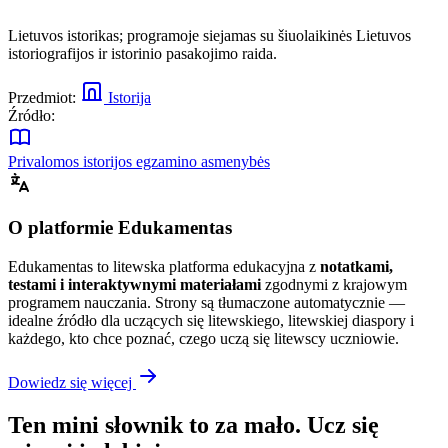
Lietuvos istorikas; programoje siejamas su šiuolaikinės Lietuvos
istoriografijos ir istorinio pasakojimo raida.
Przedmiot:
Istorija
Źródło:
Privalomos istorijos egzamino asmenybės
O platformie Edukamentas
Edukamentas to litewska platforma edukacyjna z
notatkami,
testami i interaktywnymi materiałami
zgodnymi z krajowym
programem nauczania. Strony są tłumaczone automatycznie —
idealne źródło dla uczących się litewskiego, litewskiej diaspory i
każdego, kto chce poznać, czego uczą się litewscy uczniowie.
Dowiedz się więcej
Ten mini słownik to za mało. Ucz się