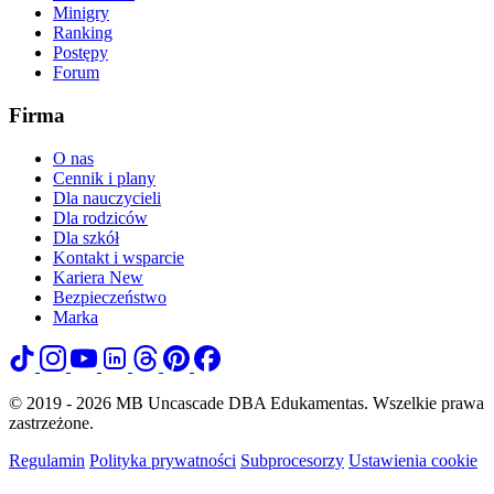
Minigry
Ranking
Postępy
Forum
Firma
O nas
Cennik i plany
Dla nauczycieli
Dla rodziców
Dla szkół
Kontakt i wsparcie
Kariera
New
Bezpieczeństwo
Marka
© 2019 - 2026 MB Uncascade DBA Edukamentas. Wszelkie prawa
zastrzeżone.
Regulamin
Polityka prywatności
Subprocesorzy
Ustawienia cookie