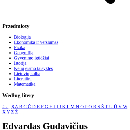
Przedmioty
Biologija
Ekonomika ir verslumas
Fizika
Geografija
Gyvenimo įgūdžiai
Istorija
Kelių eismo taisyklės
Lietuvių kalba
Literatūra
Matematika
Według litery
#
‐
„
$
A
B
C
Č
D
E
F
G
H
I
Į
J
K
L
M
N
O
P
Q
R
S
Š
T
U
Ū
V
W
X
Y
Z
Ž
Edvardas Gudavičius